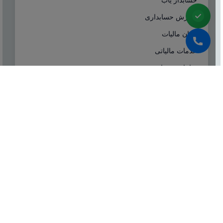
آموزش حسابداری
ایران مالیات
خدمات مالیاتی
سامانه مودیان
درباره ما
شرکت مشاوره هاله افزار از سال ۱۳۷۷ همزمان با شروع
تولید نرم افزار حسابداری هلو، فعالیت تخصصی خود در
زمینه معرفی، مشاوره و انتخاب درست نرم افزار
حسابداری، تهیه سیستم‌های اطلاعاتی و لوازم جانبی مورد
نیاز نرم‌افزاری، استقرار سیستم حسابداری و آموزش و
ارائه خدمات حسابداری و مالیاتی بصورت کاملا تخصصی و
حرفه‌ای آغاز نمود.