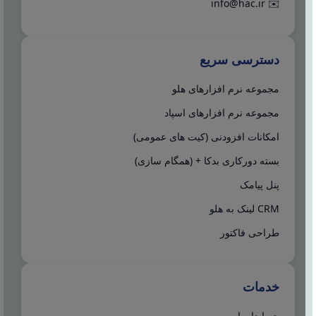
info@hac.ir
✉️
دسترسی سریع
مجموعه نرم افزارهای هلو
مجموعه نرم افزارهای اسپاد
امکانات افزودنی (کیت های عمومی)
بسته دورکاری بدکا + (همگام سازی)
پنل پیامک
CRM لینک به هلو
طراحی فاکتور
خدمات
حسابدار یاب