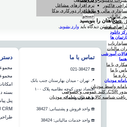
میرات کامپیوتر و لپ تاپ
نرم افزارهای مشاغل
احی فاکتور
نرم افزار دورکاری بدکا
ابداری مالی و مالیاتی
جستجو
ور مالیاتی
دیدگاهتان را بنویسید
ل پیامک
برای نوشتن دیدگاه باید
وارد بشوید
.
احی سایت
کز دانلود
ارتمان ها
ابداریاب
ران مالیات
الات آموزشی
تماس با ما
دستر
هنما
کاری با ما
مجموعه
☎️ 021-38427
اس با ما
باره ما
مجموعه 
📍 تهران - میدان بهارستان جنب بانک
مانه مودیان
امکانا
مانه واسط مودیان
اقتصاد نوین کوچه نظامیه پلاک ۱۰۰
C، کلید عمومی و خصوصی
بسته دو
یافت شناسه کالا و خدمات سامانه مودیان
طبقه اول واحد ۲
پنل پیا
☎️ واحد فروش و پشتیبانی: 38427
CRM لینک به هلو
طراحی 
☎️ واحد خدمات مالیاتی: 38424