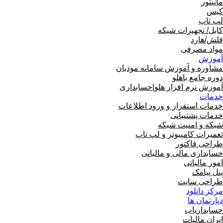
مانیتور
کیس
لپ تاپ
کابل/ تجهیزات شبکه
فلش/هارد
مواد مصرفی
آموزش
مشاوره و آموزش سامانه مودیان
دوره جامع باهلو
آموزش نرم افزار هلو|حسابداری
خدمات
خدمات استقرار و ورود اطلاعات
خدمات پشتیبانی
شبکه و امنیت شبکه
تعمیرات کامپیوتر و لپ تاپ
طراحی فاکتور
حسابداری مالی و مالیاتی
امور مالیاتی
پنل پیامک
طراحی سایت
مرکز دانلود
دپارتمان ها
حسابداریاب
ایران مالیات