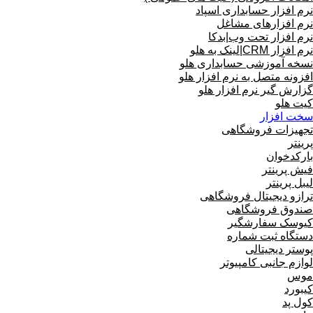
نرم افزار حسابداری اسپاد
نرم افزارهای مشاغل
نرم افزار تحت وب|بدکا
نرم افزار CRM|لینک به هلو
نسخه آموزشی حسابداری هلو
افزونه متصل به نرم افزار هلو
گزارش گیر نرم افزار هلو
کیت هلو
سخت افزار
تجهیزات فروشگاهی
پرینتر
بارکدخوان
فیش پرینتر
لیبل پرینتر
ترازو دیجیتال فروشگاهی
صندوق فروشگاهی
کیوسک سفارشگیر
دستگاه ثبت شماره
پوستر دیجیتالی
لوازم جانبی کامپیوتر
موس
کیبورد
کول پد