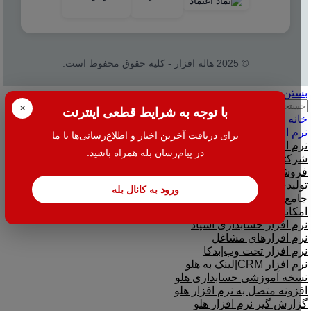
© 2025 هاله افزار - کلیه حقوق محفوظ است.
بستن
جستجو
×
با توجه به شرایط قطعی اینترنت
خانه
نرم افزار
برای دریافت آخرین اخبار و اطلاع‌رسانی‌ها با ما
نرم افزار حسابداری هلو
در پیام‌رسان بله همراه باشید.
شرکتی
فروشگاهی
تولیدی
ورود به کانال بله
جامع و صنعتی
امکانات افزودنی ( کیت های عمومی )
نرم افزار حسابداری اسپاد
نرم افزارهای مشاغل
نرم افزار تحت وب|بدکا
نرم افزار CRM|لینک به هلو
نسخه آموزشی حسابداری هلو
افزونه متصل به نرم افزار هلو
گزارش گیر نرم افزار هلو