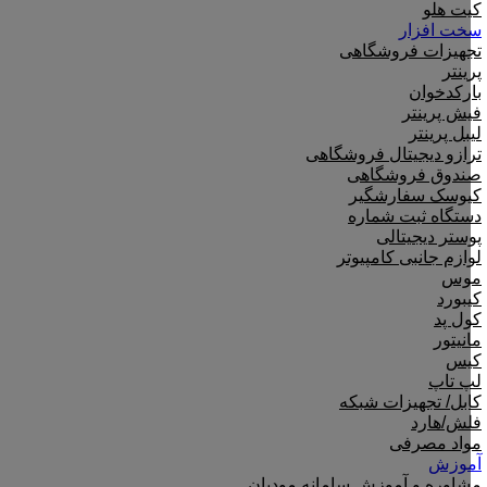
کیت هلو
سخت افزار
تجهیزات فروشگاهی
پرینتر
بارکدخوان
فیش پرینتر
لیبل پرینتر
ترازو دیجیتال فروشگاهی
صندوق فروشگاهی
کیوسک سفارشگیر
دستگاه ثبت شماره
پوستر دیجیتالی
لوازم جانبی کامپیوتر
موس
کیبورد
کول پد
مانیتور
کیس
لپ تاپ
کابل/ تجهیزات شبکه
فلش/هارد
مواد مصرفی
آموزش
مشاوره و آموزش سامانه مودیان