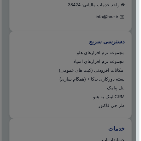
☎️ واحد خدمات مالیاتی: 38424
info@hac.ir
✉️
دسترسی سریع
مجموعه نرم افزارهای هلو
مجموعه نرم افزارهای اسپاد
امکانات افزودنی (کیت های عمومی)
بسته دورکاری بدکا + (همگام سازی)
پنل پیامک
CRM لینک به هلو
طراحی فاکتور
خدمات
حسابدار یاب