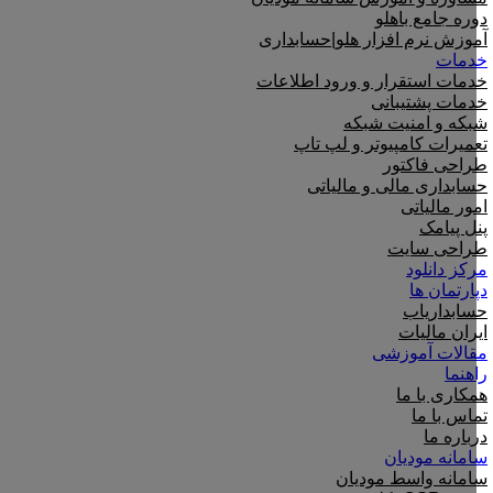
دوره جامع باهلو
آموزش نرم افزار هلو|حسابداری
خدمات
خدمات استقرار و ورود اطلاعات
خدمات پشتیبانی
شبکه و امنیت شبکه
تعمیرات کامپیوتر و لپ تاپ
طراحی فاکتور
حسابداری مالی و مالیاتی
امور مالیاتی
پنل پیامک
طراحی سایت
مرکز دانلود
دپارتمان ها
حسابداریاب
ایران مالیات
مقالات آموزشی
راهنما
همکاری با ما
تماس با ما
درباره ما
سامانه مودیان
سامانه واسط مودیان