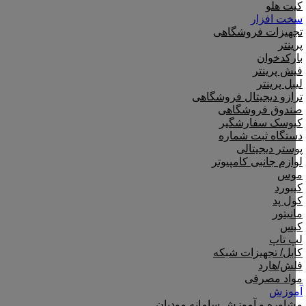
کیت هلو
سخت افزار
تجهیزات فروشگاهی
پرینتر
بارکدخوان
فیش پرینتر
لیبل پرینتر
ترازو دیجیتال فروشگاهی
صندوق فروشگاهی
کیوسک سفارشگیر
دستگاه ثبت شماره
پوستر دیجیتالی
لوازم جانبی کامپیوتر
موس
کیبورد
کول پد
مانیتور
کیس
لپ تاپ
کابل/ تجهیزات شبکه
فلش/هارد
مواد مصرفی
آموزش
مشاوره و آموزش سامانه مودیان