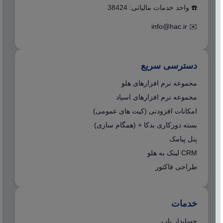
☎️ واحد خدمات مالیاتی: 38424
info@hac.ir
✉️
دسترسی سریع
مجموعه نرم افزارهای هلو
مجموعه نرم افزارهای اسپاد
امکانات افزودنی (کیت های عمومی)
بسته دورکاری بدکا + (همگام سازی)
پنل پیامک
CRM لینک به هلو
طراحی فاکتور
خدمات
حسابدار یاب