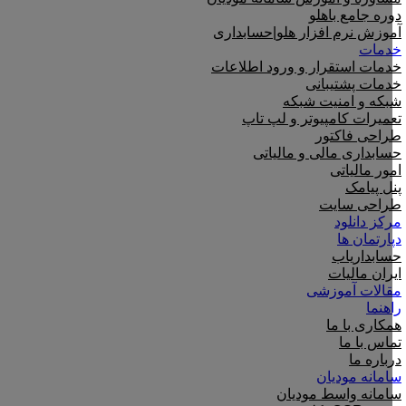
دوره جامع باهلو
آموزش نرم افزار هلو|حسابداری
خدمات
خدمات استقرار و ورود اطلاعات
خدمات پشتیبانی
شبکه و امنیت شبکه
تعمیرات کامپیوتر و لپ تاپ
طراحی فاکتور
حسابداری مالی و مالیاتی
امور مالیاتی
پنل پیامک
طراحی سایت
مرکز دانلود
دپارتمان ها
حسابداریاب
ایران مالیات
مقالات آموزشی
راهنما
همکاری با ما
تماس با ما
درباره ما
سامانه مودیان
سامانه واسط مودیان