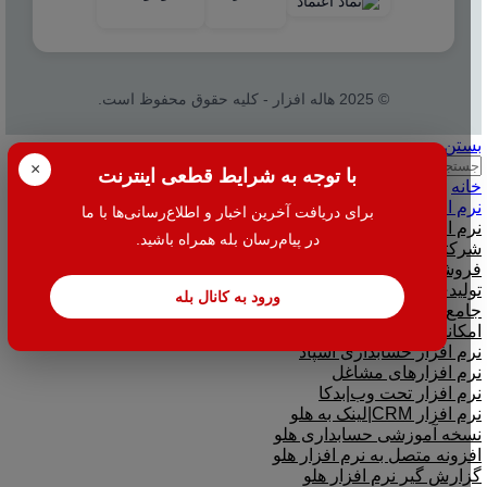
© 2025 هاله افزار - کلیه حقوق محفوظ است.
بستن
جستجو
×
با توجه به شرایط قطعی اینترنت
خانه
نرم افزار
برای دریافت آخرین اخبار و اطلاع‌رسانی‌ها با ما
نرم افزار حسابداری هلو
در پیام‌رسان بله همراه باشید.
شرکتی
فروشگاهی
تولیدی
ورود به کانال بله
جامع و صنعتی
امکانات افزودنی ( کیت های عمومی )
نرم افزار حسابداری اسپاد
نرم افزارهای مشاغل
نرم افزار تحت وب|بدکا
نرم افزار CRM|لینک به هلو
نسخه آموزشی حسابداری هلو
افزونه متصل به نرم افزار هلو
گزارش گیر نرم افزار هلو