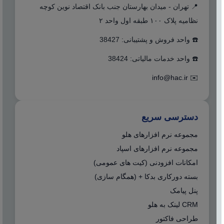
📍 تهران - میدان بهارستان جنب بانک اقتصاد نوین کوچه
نظامیه پلاک ۱۰۰ طبقه اول واحد ۲
☎️ واحد فروش و پشتیبانی: 38427
☎️ واحد خدمات مالیاتی: 38424
info@hac.ir
✉️
دسترسی سریع
مجموعه نرم افزارهای هلو
مجموعه نرم افزارهای اسپاد
امکانات افزودنی (کیت های عمومی)
بسته دورکاری بدکا + (همگام سازی)
پنل پیامک
CRM لینک به هلو
طراحی فاکتور