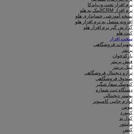
نرم افزار تحت وب|بدکا
نرم افزار CRM|لینک به هلو
نسخه آموزشی حسابداری هلو
افزونه متصل به نرم افزار هلو
گزارش گیر نرم افزار هلو
کیت هلو
سخت افزار
تجهیزات فروشگاهی
پرینتر
بارکدخوان
فیش پرینتر
لیبل پرینتر
ترازو دیجیتال فروشگاهی
صندوق فروشگاهی
کیوسک سفارشگیر
دستگاه ثبت شماره
پوستر دیجیتالی
لوازم جانبی کامپیوتر
موس
کیبورد
کول پد
مانیتور
کیس