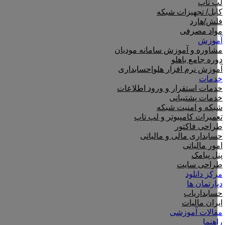
لپ تاپ
کابل/ تجهیزات شبکه
فلش/هارد
مواد مصرفی
آموزش
مشاوره و آموزش سامانه مودیان
دوره جامع باهلو
آموزش نرم افزار هلو|حسابداری
خدمات
خدمات استقرار و ورود اطلاعات
خدمات پشتیبانی
شبکه و امنیت شبکه
تعمیرات کامپیوتر و لپ تاپ
طراحی فاکتور
حسابداری مالی و مالیاتی
امور مالیاتی
پنل پیامک
طراحی سایت
مرکز دانلود
دپارتمان ها
حسابداریاب
ایران مالیات
مقالات آموزشی
راهنما