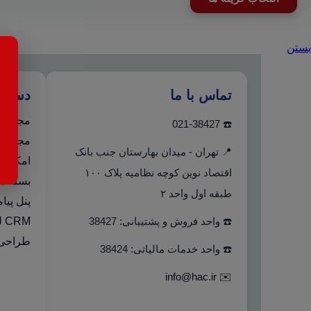
15,700,000 تومان
محصول
است
through
دارای
در
69,700,000 تومان
انواع
صفحه
مختلفی
بستن
محصول
می
انتخاب
باشد.
شوند
گزینه
تماس با ما
دستر
ها
ممکن
مجموعه
است
☎️ 021-38427
در
مجموعه 
صفحه
📍 تهران - میدان بهارستان جنب بانک
امکانا
محصول
اقتصاد نوین کوچه نظامیه پلاک ۱۰۰
انتخاب
بسته دو
شوند
طبقه اول واحد ۲
پنل پیا
☎️ واحد فروش و پشتیبانی: 38427
CRM لینک به هلو
طراحی 
☎️ واحد خدمات مالیاتی: 38424
info@hac.ir
✉️