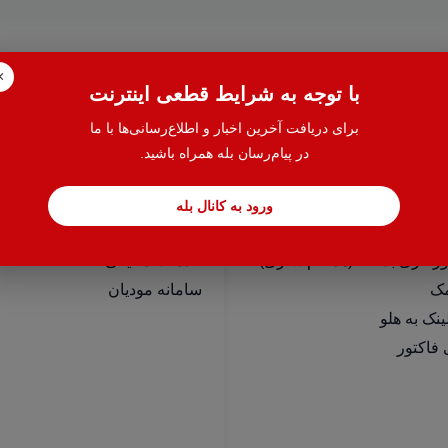
×
با توجه به شرایط قطعی اینترنت
برای دریافت آخرین اخبار و اطلاع‌رسانی‌ها با ما
سی سریع
خدمات
در پیام‌رسان بله همراه باشید.
 نرم افزارهای هلو
حسابدار یاب
نرم افزارهای اسپاد
آموزش حسابداری
ورود به کانال بله
ت افزودنی (کیت های عمومی)
ایران مالیات
رکاری بدکا + (همگام سازی)
خدمات مالیاتی
مک
سامانه مودیان
فاکتور