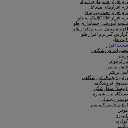
نرم افزار حسابداری اسپاد
نرم افزارهای مشاغل
نرم افزار تحت وب|بدکا
نرم افزار CRM|لینک به هلو
نسخه آموزشی حسابداری هلو
افزونه متصل به نرم افزار هلو
گزارش گیر نرم افزار هلو
کیت هلو
سخت افزار
تجهیزات فروشگاهی
پرینتر
بارکدخوان
فیش پرینتر
لیبل پرینتر
ترازو دیجیتال فروشگاهی
صندوق فروشگاهی
کیوسک سفارشگیر
دستگاه ثبت شماره
پوستر دیجیتالی
لوازم جانبی کامپیوتر
موس
کیبورد
کول پد
مانیتور