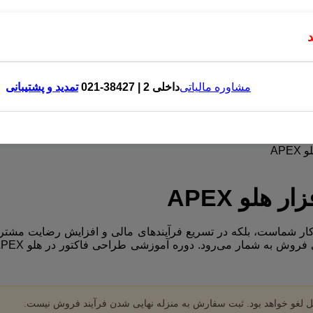
مشاوره مالیاتی
داخلی 2 | 38427-021
تمدید و پشتیبانی
AP
هلو APEX
 لغو خواهد بود. ثبت سفارش به منزله نهایی شدن فرآیند فروش نیست.