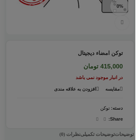
0%
بزرگنمایی تصویر
توکن امضاء دیجیتال
415,000
تومان
در انبار موجود نمی باشد
مقایسه
افزودن به علاقه مندی
دسته:
توکن
Share:
توضیحات
توضیحات تکمیلی
نظرات (0)