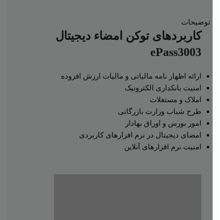
توضیحات
کاربردهای توکن امضاء دیجیتال
ePass3003
ارائه اظهار نامه مالیاتی و مالیات ارزش افزوده
امنیت بانکداری الکترونیک
املاک و مستغلات
طرح شباب وزارت بازرگانی
امور بورس و اوراق بهادار
امضای دیجیتال در نرم افزارهای کاربردی
امنیت نرم افزارهای آنلاین