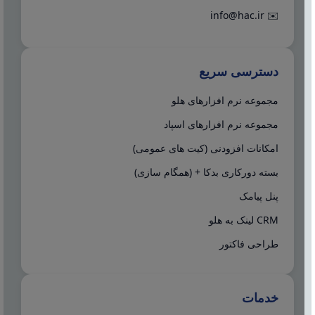
info@hac.ir
✉️
دسترسی سریع
مجموعه نرم افزارهای هلو
مجموعه نرم افزارهای اسپاد
امکانات افزودنی (کیت های عمومی)
بسته دورکاری بدکا + (همگام سازی)
پنل پیامک
CRM لینک به هلو
طراحی فاکتور
خدمات