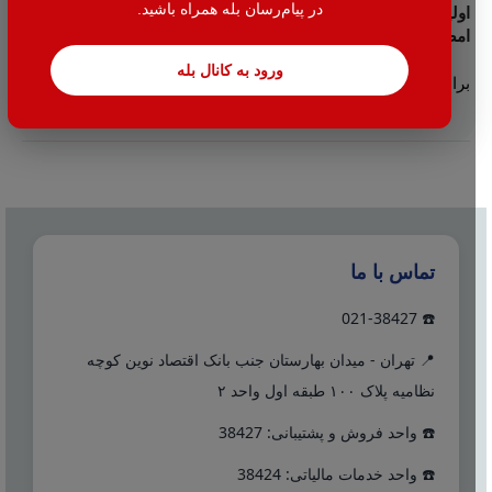
در پیام‌رسان بله همراه باشید.
اولین نفری باشید که دیدگاهی را ارسال می کنید برای “توکن
امضاء دیجیتال”
ورود به کانال بله
برای ثبت نقد و بررسی
وارد حساب کاربری خود
شوید.
تماس با ما
☎️ 021-38427
📍 تهران - میدان بهارستان جنب بانک اقتصاد نوین کوچه
نظامیه پلاک ۱۰۰ طبقه اول واحد ۲
☎️ واحد فروش و پشتیبانی: 38427
☎️ واحد خدمات مالیاتی: 38424