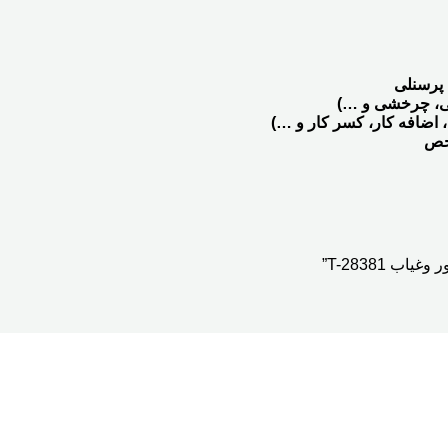
 پرسنلی
ی، چرخشی و …)
 اضافه کار، کسر کار و …)
خص
 T-28381”