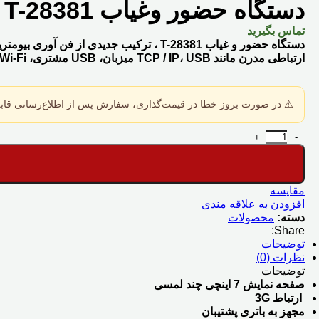
دستگاه حضور وغیاب T-28381
تماس بگیرید
دستگاه حضور و غیاب T-28381 ، ترکیب جدید
ارتباطی مدرن مانند TCP / IP، USB میزبان، USB مشتری، Wi-Fi و ۳G (WCDMA)، می تواند یک ارتباط راحت در هر زمان در هر نقطه را درک کند.
⚠️ در صورت بروز خطا در قیمت‌گذاری، سفارش پس از اطلاع‌رسانی قابل
دستگاه حضور وغیاب T-28381 عدد
مقایسه
افزودن به علاقه مندی
دسته:
محصولات
Share:
توضیحات
نظرات (0)
توضیحات
صفحه نمایش 7 اینچی چند لمسی
ارتباط 3G
مجهز به باتری پشتیبان