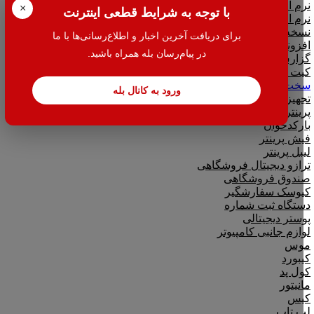
نرم افزار تحت وب|بدکا
×
با توجه به شرایط قطعی اینترنت
نرم افزار CRM|لینک به هلو
نسخه آموزشی حسابداری هلو
برای دریافت آخرین اخبار و اطلاع‌رسانی‌ها با ما
افزونه متصل به نرم افزار هلو
در پیام‌رسان بله همراه باشید.
گزارش گیر نرم افزار هلو
کیت هلو
سخت افزار
ورود به کانال بله
تجهیزات فروشگاهی
پرینتر
بارکدخوان
فیش پرینتر
لیبل پرینتر
ترازو دیجیتال فروشگاهی
صندوق فروشگاهی
کیوسک سفارشگیر
دستگاه ثبت شماره
پوستر دیجیتالی
لوازم جانبی کامپیوتر
موس
کیبورد
کول پد
مانیتور
کیس
لپ تاپ