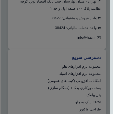
📍 تهران - میدان بهارستان جنب بانک اقتصاد نوین کوچه
نظامیه پلاک ۱۰۰ طبقه اول واحد ۲
☎️ واحد فروش و پشتیبانی: 38427
☎️ واحد خدمات مالیاتی: 38424
info@hac.ir
✉️
دسترسی سریع
مجموعه نرم افزارهای هلو
مجموعه نرم افزارهای اسپاد
امکانات افزودنی (کیت های عمومی)
بسته دورکاری بدکا + (همگام سازی)
پنل پیامک
CRM لینک به هلو
طراحی فاکتور