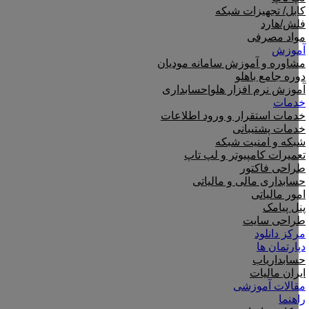
کابل/ تجهیزات شبکه
فلش/هارد
مواد مصرفی
آموزش
مشاوره و آموزش سامانه مودیان
دوره جامع باهلو
آموزش نرم افزار هلو|حسابداری
خدمات
خدمات استقرار و ورود اطلاعات
خدمات پشتیبانی
شبکه و امنیت شبکه
تعمیرات کامپیوتر و لپ تاپ
طراحی فاکتور
حسابداری مالی و مالیاتی
امور مالیاتی
پنل پیامک
طراحی سایت
مرکز دانلود
دپارتمان ها
حسابداریاب
ایران مالیات
مقالات آموزشی
راهنما