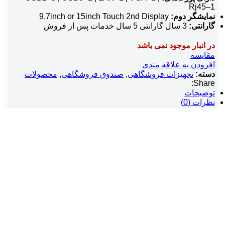
Rj45–1
نمایشگر دوم:
9.7inch or 15inch Touch 2nd Display
گارانتی:
3 سال گارانتی 5 سال خدمات پس از فروش
در انبار موجود نمی باشد
مقایسه
افزودن به علاقه مندی
دسته:
تجهیزات فروشگاهی
,
صندوق فروشگاهی
,
محصولات
Share:
توضیحات
نظرات (0)
توضیحات
صنــدوق مکانیــزه فــروش K4-j19 از پردازنده 4 هسته‌ای بدون
فن Intel Celeron j1900 2.0 GHz Quad-Core بهره می‌برد که
اطلاعات را با دقت و سرعت بسیار بالا پردازش می‌کند. لازم به
ذکر است پردازنده این دستگاه بدون فن بوده و قابلیت خنک
کنندگی بسیار بالایی دارد. رم یا حافظه موقت این دستگاه 4
گیگابایت DDR3L 1600 MT است که قابلیت ارتقا تا 16
گیگابایت را دارد. همچنین صندوق لمسی فروشگاهی Bayamax
از سیستم‌عامل‌های 7 ، 8 و 10و سیستم عامل لینوکس
پشتیبانی می‌کند. درگاه‌های ارتباطی LAN، USB، COM و VGA
در این سیستم فروشگاهی، امکان اتصال به کشوی پول، لیبل
پرینتر، نمایشگر مشتری (نمایشگر دوم)، دستگاه بارکدخوان،