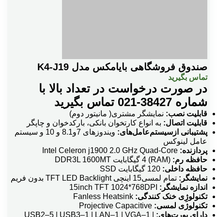
صندوق فروشگاهی بایامکس مدل K4-J19
تماس بگیرید
در صورت درخواست در تعداد بالا با
شماره 38427-021 تماس بگیرید
قابلیت نصب:
نمایشگر مشتری( مانیتور دوم)
قابلیت اتصال:
به انواع کارتخوان بانکی، بارکدخوان و چاپگر
پشتیبانی ازسیستم‌عامل‌های:
ویندوزهای 7و8.1 و 10 و سیستم
عامل لینوکس
پردازنده:
Intel Celeron j1900 2.0 GHz Quad-Core
حافظه رم:
(RAM) 4 گیگابایت DDR3L 1600MT
حافظه داخلی:
120 گیگابایت SSD
نمایشگر:
تمام لمسی15 اینچی TFT LED Backlight بدون فریم
اندازه نمایشگر:
15inch TFT 1024*768DPI
تکنولوژِی خنک کنندگی:
Fanless Heatsink
تکنولوژی لمسی:
Projective Capacitive
دارای پورت‌های:
USB2–5 | USB3–1 | LAN–1 | VGA–1 |