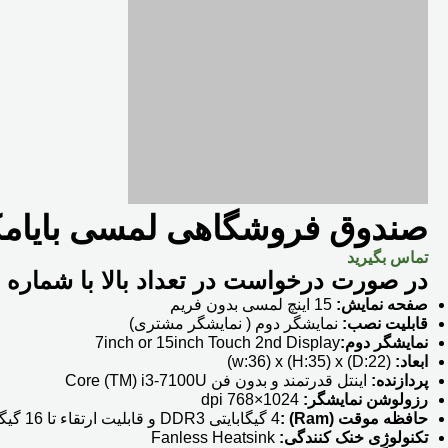
صندوق فروشگاهی لمسی بایامکس K4 سی پی یو ore i3 7100U
تماس بگیرید
در صورت درخواست در تعداد بالا با شماره 38427-021 تماس بگیرید.
صفحه نمایش:
15 اینچ لمسی بدون فریم
قابلیت نصب:
نمایشگر دوم ( نمایشگر مشتری)
نمایشگر دوم:
7inch or 15inch Touch 2nd Display
ابعاد:
w:36) x (H:35) x (D:22))
پردازنده:
اینتل قدرتمند و بدون فن Core (TM) i3-7100U
رزولوشن نمایشگر:
1024×768 dpi
حافظه موقت (Ram) :
4 گیگابایتی DDR3 و قابلیت ارتقاء تا 16 گیگابایت
تکنولوژِی خنک کنندگی:
Fanless Heatsink