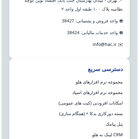
📍 تهران - میدان بهارستان جنب بانک اقتصاد نوین کوچه
نظامیه پلاک ۱۰۰ طبقه اول واحد ۲
☎️ واحد فروش و پشتیبانی: 38427
☎️ واحد خدمات مالیاتی: 38424
info@hac.ir
✉️
دسترسی سریع
مجموعه نرم افزارهای هلو
مجموعه نرم افزارهای اسپاد
امکانات افزودنی (کیت های عمومی)
بسته دورکاری بدکا + (همگام سازی)
پنل پیامک
CRM لینک به هلو