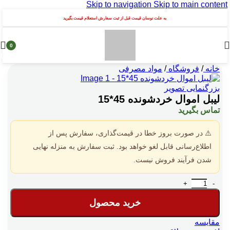
Skip to navigation
Skip to main content
به علت نوسان قیمت قبل از ثبت سفارش استعلام قیمت بگیرید
0
محصول
خانه
/
فروشگاه
/
مواد مصرفی
بزرگنمایی تصویر
لیبل اموال خردشونده 45*15
تماس بگیرید
⚠️ در صورت بروز خطا در قیمت‌گذاری، سفارش پس از
اطلاع‌رسانی قابل لغو خواهد بود. ثبت سفارش به منزله نهایی
شدن فرآیند فروش نیست.
لیبل اموال خردشونده 45*15 عدد
خرید محصول
مقایسه