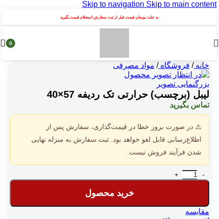
Skip to navigation
Skip to main content
به علت نوسان قیمت قبل از ثبت سفارش استعلام قیمت بگیرید
0
محصول
خانه
/
فروشگاه
/
مواد مصرفی
بزرگنمایی تصویر
لیبل (برچسب) حرارتی تک ردیفه 57×40
تماس بگیرید
⚠️ در صورت بروز خطا در قیمت‌گذاری، سفارش پس از
اطلاع‌رسانی قابل لغو خواهد بود. ثبت سفارش به منزله نهایی
شدن فرآیند فروش نیست.
لیبل (برچسب) حرارتی تک ردیفه 57×40 عدد
خرید محصول
مقایسه