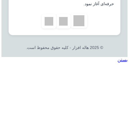
حرفه‌ای آغاز نمود.
© 2025 هاله افزار - کلیه حقوق محفوظ است.
بستن
جستجو
خانه
نرم افزار
نرم افزار حسابداری هلو
شرکتی
فروشگاهی
تولیدی
جامع و صنعتی
امکانات افزودنی ( کیت های عمومی )
نرم افزار حسابداری اسپاد
نرم افزارهای مشاغل
نرم افزار تحت وب|بدکا