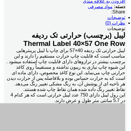
افزودن به علاقه مندی
دسته:
مواد مصرفی
Share:
توضیحات
نظرات (0)
توضیحات
لیبل (برچسب) حرارتی تک ردیفه
Thermal Label 40×57 One Row
لیبل حرارتی تک ردیفه 40×57 برای چاپ با لیبل پرینتر‌هایی
مناسب است که قابلیت چاپ حرارت مستقیم را دارند و این
برچسب بیشتر در ترازوهای دارای قابلیت چاپ استفاده میشود .
این شیوه چاپ نیازی به ریبون نداشته و مستقیماً روی کاغذ
حرارتی چاپ می‌نماید. این نوع کاغذ محصوص، دارای ماده ای
است که به حرارت حساس بوده و بلافاصله پس از حرارت دیدن
هر ناحیه ای از پوشش آن، به رنگ مشکی تغییر رنگ می‌دهد.
نقاط تغییر رنگ داده شده همان نقاط چاپ شده هستند.
این رول لیبل دارای 750 عدد لیبل حرارتی است که هر کدام 4
در 5.7 سانتی متر طول و عرض دارند.