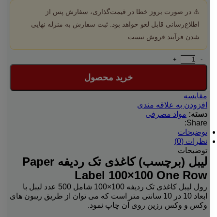
⚠️ در صورت بروز خطا در قیمت‌گذاری، سفارش پس از
اطلاع‌رسانی قابل لغو خواهد بود. ثبت سفارش به منزله نهایی
شدن فرآیند فروش نیست.
لیبل (برچسب) کاغذی تک ردیفه Paper Label 100x100 عدد
خرید محصول
مقایسه
افزودن به علاقه مندی
دسته:
مواد مصرفی
Share:
توضیحات
نظرات (0)
توضیحات
لیبل (برچسب) کاغذی تک ردیفه Paper
Label 100×100 One Row
رول لیبل کاغذی تک ردیفه 100×100 شامل 500 عدد لیبل با
ابعاد 10 در 10 سانتی متر است که می توان از طریق ریبون های
وکس و وکس رزین روی آن چاپ نمود.