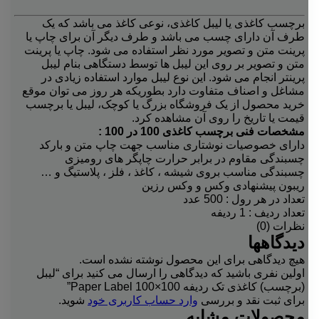
برچسب کاغذی یا لیبل کاغذی، نوعی کاغذ می باشد که یک
طرف آن دارای چسب می باشد و طرف دیگر آن برای چاپ یا
پرینت متن و تصویر مورد نظر استفاده می شود. چاپ یا پرینت
متن و تصویر بر روی این لیبل ها توسط دستگاهی بنام لیبل
پرینتر انجام می شود. این نوع لیبل موارد استفاده زیادی در
مشاغل و اصناف متفاوت دارد بطوریکه هر روز می توان موقع
خرید محصول از یک فروشگاه بزرگ یا کوچک، لیبل یا برچسب
قیمت یا تاریخ را روی آن مشاهده کرد.
مشخصات فنی برچسب کاغذی 100 در 100 :
دارای خصوصیات نوشتاری مناسب جهت چاپ متن و بارکد
چسبندگی مقاوم در برابر حرارت چاپگر های رومیزی
چسبندگی مناسب بروی شیشه ، کاغذ ، فلز ، پلاستیگ و …
ریبون پیشنهادی وکس و وکس رزین
تعداد در هر رول : 500 عدد
تعداد ردیف : 1 ردیفه
نظرات (0)
دیدگاهها
هیچ دیدگاهی برای این محصول نوشته نشده است.
اولین نفری باشید که دیدگاهی را ارسال می کنید برای “لیبل
(برچسب) کاغذی تک ردیفه Paper Label 100×100”
برای ثبت نقد و بررسی
وارد حساب کاربری خود
شوید.
محصولات مشابه