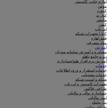
لوازم جانبی کامپیوتر
موس
کیبورد
کول پد
مانیتور
کیس
لپ تاپ
کابل/ تجهیزات شبکه
فلش/هارد
مواد مصرفی
آموزش
مشاوره و آموزش سامانه مودیان
دوره جامع باهلو
آموزش نرم افزار هلو|حسابداری
خدمات
خدمات استقرار و ورود اطلاعات
خدمات پشتیبانی
شبکه و امنیت شبکه
تعمیرات کامپیوتر و لپ تاپ
طراحی فاکتور
حسابداری مالی و مالیاتی
امور مالیاتی
پنل پیامک
طراحی سایت