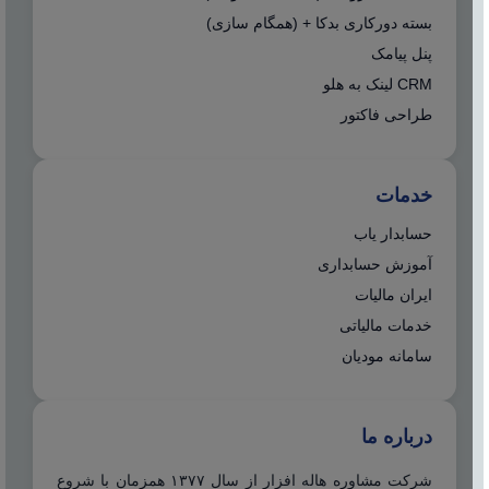
بسته دورکاری بدکا + (همگام سازی)
پنل پیامک
CRM لینک به هلو
طراحی فاکتور
خدمات
حسابدار یاب
آموزش حسابداری
ایران مالیات
خدمات مالیاتی
سامانه مودیان
درباره ما
شرکت مشاوره هاله افزار از سال ۱۳۷۷ همزمان با شروع