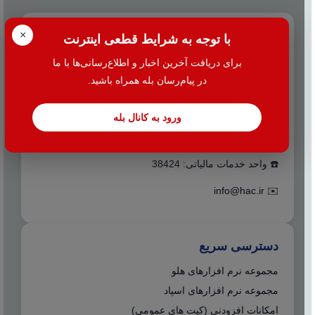
تماس با ما
×
با توجه به شرایط قطعی اینترنت
برای دریافت آخرین اخبار و اطلاع‌رسانی‌ها با ما
☎️ 021-38427
در پیام‌رسان بله همراه باشید.
📍 تهران - میدان بهارستان جنب بانک اقتصاد نوین کوچه
نظامیه پلاک ۱۰۰ طبقه اول واحد ۲
ورود به کانال بله
☎️ واحد فروش و پشتیبانی: 38427
☎️ واحد خدمات مالیاتی: 38424
info@hac.ir
✉️
دسترسی سریع
مجموعه نرم افزارهای هلو
مجموعه نرم افزارهای اسپاد
امکانات افزودنی (کیت های عمومی)