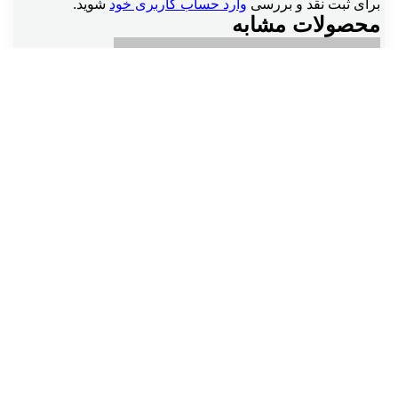
برای ثبت نقد و بررسی
وارد حساب کاربری خود
شوید.
محصولات مشابه
اتمام موجودی
مقایسه
مشاهده سریع
افزودن به علاقه مندی
دستگاه بارکد اسکنر استوک لیزری Mindeo 2250 AT