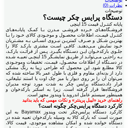
نظرات (0)
توضیحات
دستگاه پرایس چکر چیست؟
پایانه کنتـرل قیمت 15 اینچی
فروشـگاه‌هـای خـرده فروشـی مـدرن بـا کمـک پایانـه‌هـای
کنتـرل قیمـت، اطلاعات محصـول و موجـودی کالای خـود را بـا
بهتریـن شـکل و صـرف کمتریـن نیـروی انسـانی بـه مشـتریان
خـود نمایـش مـی‌دهنـد. کافـی اسـت مشتری بارکـد کالا را
جلـوی بارکدخـوان ایـن دسـتگاه بگیـرد. پـس از قرائـت بارکـد،
بـه راحتـی مـی‌توانـد از طریـق نمایشـگر 15 اینچـی تعبیـه شـده
در دسـتگاه از اطلاعات محصـول، قیمـت، تخفیفات وموجـودی
کالا مطلـع شود. این محصول که طراحی زیبا به رنگ مشکی
دارد از بدنه‌ای مقاوم و فلزی با طول عمر بالا ساخته شده که
می‌توان آن را بر روی دیوار یا میز چک اوت یا استند تبلیغاتی،
قرار داد.دستگاه پرایس چکر به شدت مورد توجه مدیران
فروشگاه‌ها قرار گرفته است. زیرا به اسکنر بارکدخوان و
همینطور سیستم عامل اندروید یا ویندوز مجهز است.
راهنمای خرید «لیبل پرینتر» و نکات مهمی که باید بدانید
کارکرد دستگاه پرایس‌چکر چگونه است؟
کارکرد دستگاه پرایس‌چکر تحت ویندوز Bayamax به این
صورت است که بارکد کالا به وسیله بارکدخوان تعبیه شده در
دستگاه خوانده شده و امکان مشاهده موجودی، قیمت کالا،