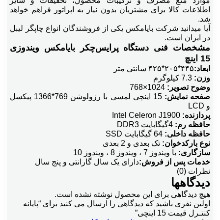
موارد منع مصرف و ترکیبات محصول، تخفیفات و سایر
اطلاعات کالا برای مشتریان بدون نیاز به اپراتور فراهم خواهد
شد.
آیا میدانید شرکت بایامکس یکی از فروشندگان انواع چاپگر لیبل
در ایران است.
مشخصات فنی دستگاه پرایس‌چکر بایامکس ویندوزی
15 اینچ
ابعاد:
۴۴۵*۲۰۵*۴۲۵ سانتی متر
وزن:
7.3 کیلوگرم
وضوح تصویر:
1024×768
صفحه نمایش:
15 اینچی لمسی با رزولوشن 769*1366 پیکسل
و LCD
پردازنده:
Intel Celeron J1900
حافظه رم:
4گیگابایت DDR3
حافظه داخلی:
64 گیگابایت SSD
نوع بارکدخوان:
تک بعدی و 2 بعدی
سازگاری:
با ویندوز 7 ، ویندوز 8 ، ویندوز 10
خدمات پس از فروش:
دارای یک سال گارانتی و پنج سال
نظرات (0)
دیدگاهها
هیچ دیدگاهی برای این محصول نوشته نشده است.
اولین نفری باشید که دیدگاهی را ارسال می کنید برای “پایانه
کنتـرل قیمت 15 اینچی”