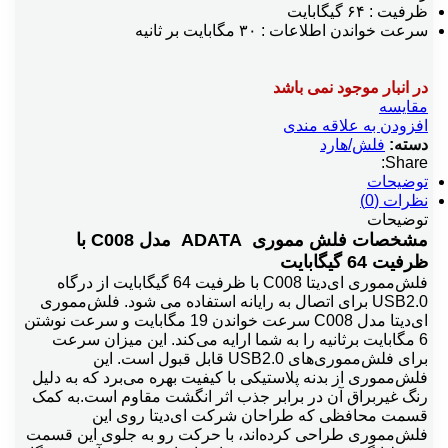
ظرفیت : ۶۴ گیگابایت
سرعت خواندن اطلاعات : ۳۰ مگابایت بر ثانیه
در انبار موجود نمی باشد
مقایسه
افزودن به علاقه مندی
دسته:
فلش/هارد
Share:
توضیحات
نظرات (0)
توضیحات
مشخصات فلش مموری ADATA مدل C008 با
ظرفیت 64 گیگابایت
فلش‌مموری ای‌دیتا C008 با ظرفیت 64 گیگابایت از درگاه
USB2.0 برای اتصال به رایانه استفاده می شود. فلش‌مموری
ای‌دیتا مدل C008 سرعت خواندن 19 مگابایت و سرعت نوشتن
6 مگابایت برثانیه را به شما ارایه می‌کند. این میزان سرعت
برای فلش‌مموری‌های USB2.0 قابل قبول است. این
فلش‌مموری از بدنه پلاستیکی با کیفیت بهره می‌برد که به دلیل
رنگ غیربراق آن در برابر جذب اثر انگشت مقاوم است.به کمک
قسمت محافظی که طراحان شرکت ای‌دیتا روی این
فلش‌مموری طراحی کرده‌اند، با حرکت رو به جلوی این قسمت