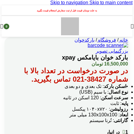
Skip to navigation
Skip to main content
به علت نوسان قیمت قبل از ثبت سفارش استعلام قیمت بگیرید
0
محصول
خانه
/
فروشگاه
/
بارکدخوان
بزرگنمایی تصویر
بارکد خوان بایامکس xpay
16,500,000
تومان
در صورت درخواست در تعداد بالا با
شماره 38427-021 تماس بگیرید.
•
اسکن بارکد
: تک بعدی و دو بعدی
نوع اتصال
: با سیم (USB)
سرعت اسکن
: 120 اسکن در ثانیه
پایه
: ثابت
رزولیشن
: ۱۰۴۰x۷۲۰ پیکسل
ابعاد
: 130x100x100 میلی متر
گارانتی
: تُرنا سیستم
1 در انبار