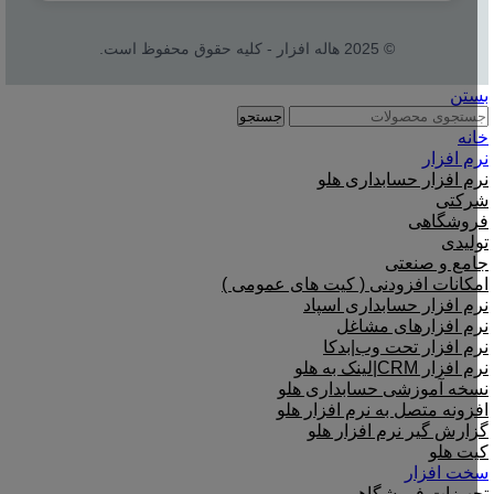
© 2025 هاله افزار - کلیه حقوق محفوظ است.
بستن
جستجو
خانه
نرم افزار
نرم افزار حسابداری هلو
شرکتی
فروشگاهی
تولیدی
جامع و صنعتی
امکانات افزودنی ( کیت های عمومی )
نرم افزار حسابداری اسپاد
نرم افزارهای مشاغل
نرم افزار تحت وب|بدکا
نرم افزار CRM|لینک به هلو
نسخه آموزشی حسابداری هلو
افزونه متصل به نرم افزار هلو
گزارش گیر نرم افزار هلو
کیت هلو
سخت افزار
تجهیزات فروشگاهی