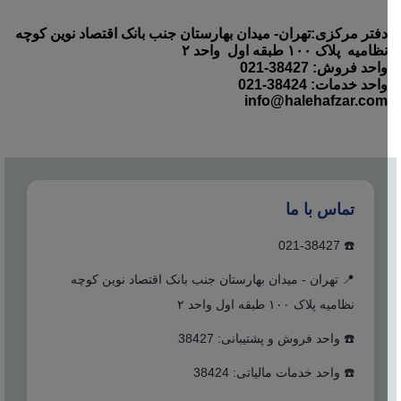
دفتر مرکزی:تهران- میدان بهارستان جنب بانک اقتصاد نوین کوچه
نظامیه پلاک ۱۰۰ طبقه اول واحد ۲
واحد فروش: 38427-021
واحد خدمات: 38424-021
info@halehafzar.com
تماس با ما
☎️ 021-38427
📍 تهران - میدان بهارستان جنب بانک اقتصاد نوین کوچه
نظامیه پلاک ۱۰۰ طبقه اول واحد ۲
☎️ واحد فروش و پشتیبانی: 38427
☎️ واحد خدمات مالیاتی: 38424