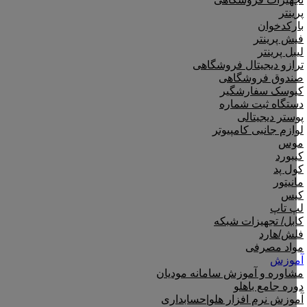
پرینتر
بارکدخوان
فیش پرینتر
لیبل پرینتر
ترازو دیجیتال فروشگاهی
صندوق فروشگاهی
کیوسک سفارشگیر
دستگاه ثبت شماره
پوستر دیجیتالی
لوازم جانبی کامپیوتر
موس
کیبورد
کول پد
مانیتور
کیس
لپ تاپ
کابل/ تجهیزات شبکه
فلش/هارد
مواد مصرفی
آموزش
مشاوره و آموزش سامانه مودیان
دوره جامع باهلو
آموزش نرم افزار هلو|حسابداری