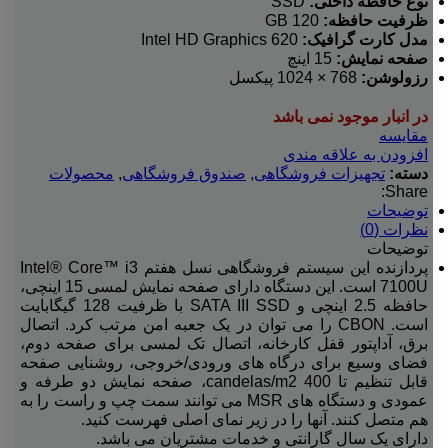
نوع حافظه داخلی:
SSD
ظرفیت حافظه:
120 GB
مدل کارت گرافیک:
Intel HD Graphics 620
صفحه نمایش:
15 اینچ
رزولوشن:
768 × 1024 پیکسل
در انبار موجود نمی باشد
مقایسه
افزودن به علاقه مندی
دسته:
تجهیزات فروشگاهی
,
صندوق فروشگاهی
,
محصولات
Share:
توضیحات
نظرات (0)
توضیحات
پردازنده این سیستم فروشگاهی نسل هفتم Intel® Core™ i3
7100U است. این دستگاه دارای صفحه نمایش لمسی 15 اینچی،
حافظه 2.5 اینچی و SATA III SSD با ظرفیت 128 گیگابایت
است. CBON را می توان در یک جعبه امن مرتب کرد. اتصال
برق، آداپتور قفل کارخانه، اتصال تک لمسی برای صفحه دوم،
فضای وسیع برای درگاه های ورودی/خروجی، روشنایی صفحه
قابل تنظیم تا 400 candelas/m2، صفحه نمایش دو طرفه و
عمودی و دستگاه های MSR می توانند سمت چپ و راست را به
هم متصل کنند. آنها را در زیر نمای اصلی فهرست کنید.
دارای یک سال گارانتی و خدمات مشتریان می باشد.