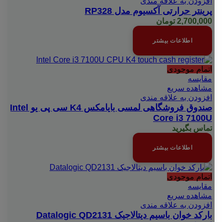
افزودن به علاقه مندی
پرینتر حرارتی آکسیوم مدل RP328
2,700,000
تومان
اطلاعات بیشتر
اتمام موجودی
مقایسه
مشاهده سریع
افزودن به علاقه مندی
صندوق فروشگاهی لمسی بایامکس K4 سی پی یو Intel
Core i3 7100U
تماس بگیرید
اطلاعات بیشتر
اتمام موجودی
مقایسه
مشاهده سریع
افزودن به علاقه مندی
بارکد خوان باسیم دیتالاجیک Datalogic QD2131