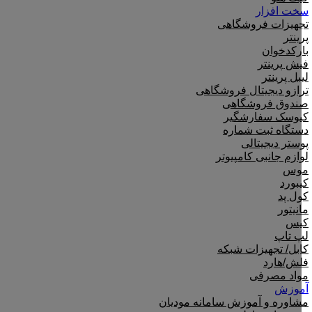
سخت افزار
تجهیزات فروشگاهی
پرینتر
بارکدخوان
فیش پرینتر
لیبل پرینتر
ترازو دیجیتال فروشگاهی
صندوق فروشگاهی
کیوسک سفارشگیر
دستگاه ثبت شماره
پوستر دیجیتالی
لوازم جانبی کامپیوتر
موس
کیبورد
کول پد
مانیتور
کیس
لپ تاپ
کابل/ تجهیزات شبکه
فلش/هارد
مواد مصرفی
آموزش
مشاوره و آموزش سامانه مودیان