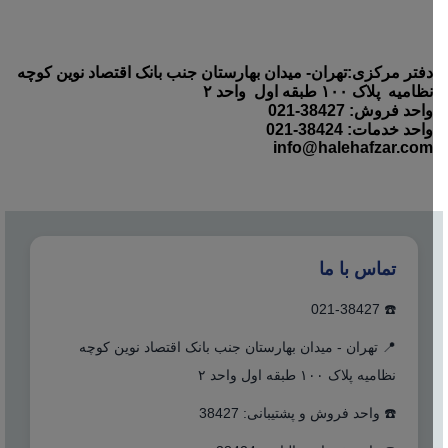
دفتر مرکزی:تهران- میدان بهارستان جنب بانک اقتصاد نوین کوچه
نظامیه پلاک ۱۰۰ طبقه اول واحد ۲
واحد فروش: 38427-021
واحد خدمات: 38424-021
info@halehafzar.com
تماس با ما
☎️ 021-38427
📍 تهران - میدان بهارستان جنب بانک اقتصاد نوین کوچه
نظامیه پلاک ۱۰۰ طبقه اول واحد ۲
☎️ واحد فروش و پشتیبانی: 38427