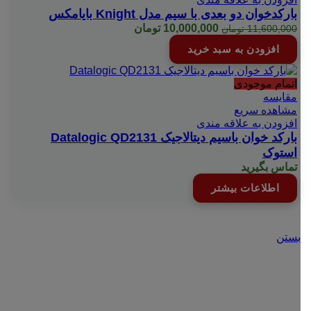
بارکدخوان دو بعدی با سیم مدل Knight بایامکس
قیمت
قیمت
10,000,000
تومان
11,600,000
تومان
اصلی:
فعلی:
افزودن به سبد خرید
11,600,000 تومان
10,000,000 تومان.
بود.
اتمام موجودی
مقایسه
مشاهده سریع
افزودن به علاقه مندی
بارکد خوان باسیم دیتالاجیک Datalogic QD2131
استوک
تماس بگیرید
اطلاعات بیشتر
بستن