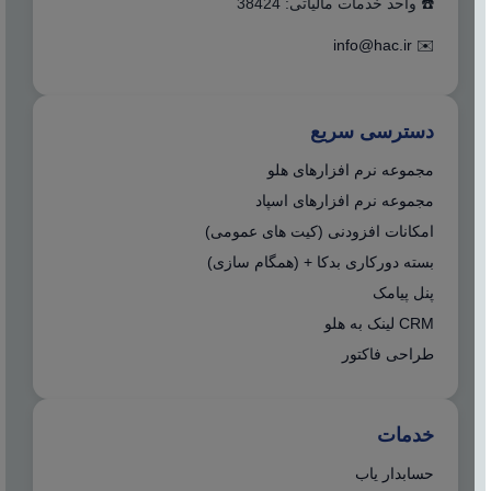
☎️ واحد خدمات مالیاتی: 38424
info@hac.ir
✉️
دسترسی سریع
مجموعه نرم افزارهای هلو
مجموعه نرم افزارهای اسپاد
امکانات افزودنی (کیت های عمومی)
بسته دورکاری بدکا + (همگام سازی)
پنل پیامک
CRM لینک به هلو
طراحی فاکتور
خدمات
حسابدار یاب