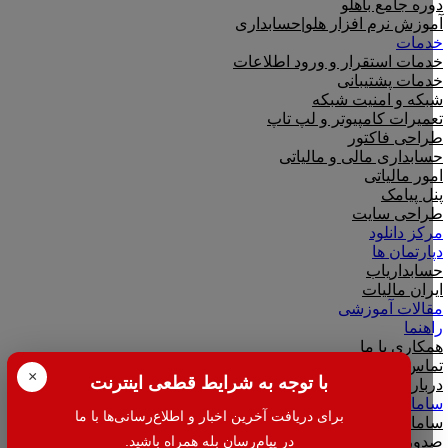
دوره جامع باهلو
آموزش نرم افزار هلو|حسابداری
خدمات
خدمات استقرار و ورود اطلاعات
خدمات پشتیبانی
شبکه و امنیت شبکه
تعمیرات کامپیوتر و لپ تاپ
طراحی فاکتور
حسابداری مالی و مالیاتی
امور مالیاتی
پنل پیامک
طراحی سایت
مرکز دانلود
دپارتمان ها
حسابداریاب
ایران مالیات
مقالات آموزشی
راهنما
همکاری با ما
تماس با ما
×
با توجه به شرایط قطعی اینترنت
درباره ما
سامانه مودیان
برای دریافت آخرین اخبار و اطلاع‌رسانی‌ها با ما
سامانه واسط مودیان
صدور CSR، کلید عمومی و خصوصی
در پیام‌رسان بله همراه باشید.