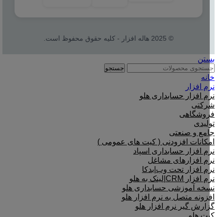
© 2025 هاله افزار - کلیه حقوق محفوظ است.
بستن
جستجو
خانه
نرم افزار
نرم افزار حسابداری هلو
شرکتی
فروشگاهی
تولیدی
جامع و صنعتی
امکانات افزودنی ( کیت های عمومی )
نرم افزار حسابداری اسپاد
نرم افزارهای مشاغل
نرم افزار تحت وب|بدکا
نرم افزار CRM|لینک به هلو
نسخه آموزشی حسابداری هلو
افزونه متصل به نرم افزار هلو
گزارش گیر نرم افزار هلو
کیت هلو