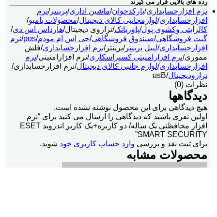
رده های بالایی قرار می گیرند
نرم افزارحسابداری
/
بارکدخوان
/
ماشین اداری
/
پرینتر
/
نرم
افزارحسابداری
/
لوازمجانبی کالای دیجیتال
/
محصولات بامبو
/
کالرآیتی وکشوی پول
/
پاوربانک
/ترازوی دیجیتال/
هارداس اس دی
/
گیت فروشگاهی
/
صنندوق فروشگاهی
/
جی اس ام مودم
/
pos
/
نرم
افزارحسابداری
/
لیبل پرینتر
/پرینتر/ن
رم افزارحسابداری
/فلش
مموری/
نرم افزارامنیتی کسپراسکاری
/نرم افزارامنیتی/
نرم
افزارحسابداری
/
لوازم جانبی کالای دیجیتال
/نرم افزارحسابداری/
ترازودیجیتال
/usB
نظرات (0)
دیدگاهها
هیچ دیدگاهی برای این محصول نوشته نشده است.
اولین نفری باشید که دیدگاهی را ارسال می کنید برای “نرم
افزار محافظتی یک ساله/ دو کاربره+یک کاربر اندروید ESET
SMART SECURITY”
برای ثبت نقد و بررسی
وارد حساب کاربری خود
شوید.
محصولات مشابه