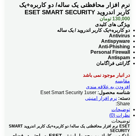
نرم افزار محافظتی یک ساله/ دو کاربره+یک
کاربر اندروید ESET SMART SECURITY
130,000
تومان
ویژگی های کلیدی
دو کاربره+یک کاربر اندروید / یک ساله
Antivirus
Antispyware
Anti‎-Phishing
Personal Firewall
Antispam
گارانتی فراگامان
در انبار موجود نمی باشد
مقایسه
افزودن به علاقه مندی
شناسه محصول:
Eset Smart Security 1user
دسته:
نرم افزار امنیتی
Share:
توضیحات
نظرات (0)
توضیحات
ESET نرم افزار محافظتی یک ساله/ دو کاربره+یک کاربر اندروید SMART
SECURITY
با تکیه بر کاملترین محصول امنیتی ESET به راحتی در فضای