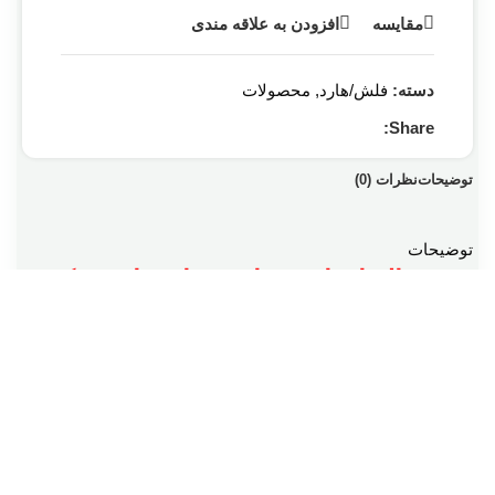
مقایسه
افزودن به علاقه مندی
دسته:
فلش/هارد
,
محصولات
Share:
توضیحات
نظرات (0)
توضیحات
در
هاله افزار
همواره بر این باوریم که
ارائه کالاهایی با گارانتی و بسته‌بندی اصلی
به مشتریان، اولویت اصلی ماست و هرگز
به دنبال ایجاد رقابت غیرمنصفانه در بازار
نیستیم.
همچنین با اطمینان کامل اعلام می‌کنیم که