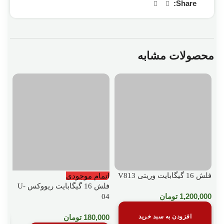
Share:
محصولات مشابه
فلش 16 گیگابایت وریتی V813
اتمام موجودی
اتم
فلش 16 گیگابایت ریووکس U-
فلش 8 گیگابا
1,200,000
تومان
04
000
افزودن به سبد خرید
180,000
تومان