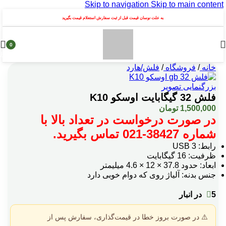
Skip to navigation
Skip to main content
به علت نوسان قیمت قبل از ثبت سفارش استعلام قیمت بگیرید
0
محصول
خانه
/
فروشگاه
/
فلش/هارد
بزرگنمایی تصویر
فلش 32 گیگابایت اوسکو K10
1,500,000
تومان
در صورت درخواست در تعداد بالا با
شماره 38427-021 تماس بگیرید.
رابط: USB 3
ظرفیت: 16 گیگابایت
ابعاد: حدود 37.8 × 12 × 4.6 میلیمتر
جنس بدنه: آلیاژ روی که دوام خوبی دارد
5 در انبار
⚠️ در صورت بروز خطا در قیمت‌گذاری، سفارش پس از