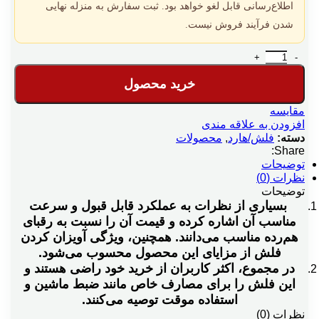
اطلاع‌رسانی قابل لغو خواهد بود. ثبت سفارش به منزله نهایی
شدن فرآیند فروش نیست.
فلش 32 گیگابایت اوسکو K10 عدد
خرید محصول
مقایسه
افزودن به علاقه مندی
دسته:
فلش/هارد
,
محصولات
Share:
توضیحات
نظرات (0)
توضیحات
بسیاری از نظرات به عملکرد قابل قبول و سرعت
مناسب آن اشاره کرده و قیمت آن را نسبت به رقبای
هم‌رده مناسب می‌دانند. همچنین، ویژگی آویزان کردن
فلش از مزایای این محصول محسوب می‌شود.
در مجموع، اکثر کاربران از خرید خود راضی هستند و
این فلش را برای مصارف خاص مانند ضبط ماشین و
استفاده موقت توصیه می‌کنند.
نظرات (0)