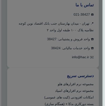
تماس با ما
☎️ 021-38427
📍 تهران - میدان بهارستان جنب بانک اقتصاد نوین کوچه
نظامیه پلاک ۱۰۰ طبقه اول واحد ۲
☎️ واحد فروش و پشتیبانی: 38427
☎️ واحد خدمات مالیاتی: 38424
info@hac.ir
✉️
دسترسی سریع
مجموعه نرم افزارهای هلو
مجموعه نرم افزارهای اسپاد
امکانات افزودنی (کیت های عمومی)
بسته دورکاری بدکا + (همگام سازی)