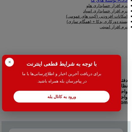
RSS نوشته های ما
نرم افزار حسابداری هلو
نرم افزار حسابداری اسپاد
امکانات افزودنی (کیت های عمومی)
بسته دورکاری بدکا + (همگام سازی)
نرم افزار امنیتی
×
با توجه به شرایط قطعی اینترنت
برای دریافت آخرین اخبار و اطلاع‌رسانی‌ها با ما
دفتر مرکزی:تهران- میدان بهارستان جنب بانک اقتصاد نوین کوچه
در پیام‌رسان بله همراه باشید.
نظامیه پلاک ۱۰۰ طبقه اول واحد ۲
واحد فروش: 38427-021
ورود به کانال بله
واحد خدمات: 38424-021
info@halehafzar.com