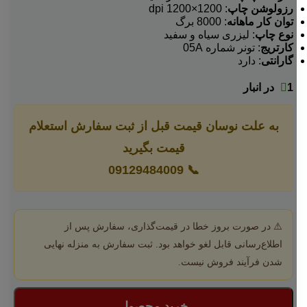
رزولوشن چاپ
: 1200×1200 dpi
توان کار ماهانه
: 8000 برگ
نوع چاپ
: لیزری سیاه و سفید
کارتریج
: تونر شماره 05A
گارانتی
: دارد
1 در انبار
به علت نوسان قیمت قبل از ثبت سفارش استعلام
قیمت بگیرید
09129484009
📞
⚠️ در صورت بروز خطا در قیمت‌گذاری، سفارش پس از
اطلاع‌رسانی قابل لغو خواهد بود. ثبت سفارش به منزله نهایی
شدن فرآیند فروش نیست.
خرید محصول