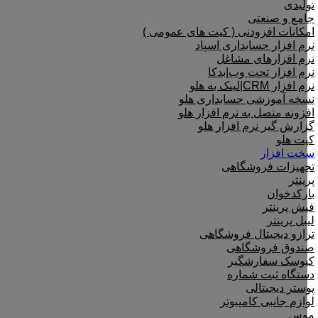
تولیدی
جامع و صنعتی
امکانات افزودنی ( کیت های عمومی )
نرم افزار حسابداری اسپاد
نرم افزارهای مشاغل
نرم افزار تحت وب|بدکا
نرم افزار CRM|لینک به هلو
نسخه آموزشی حسابداری هلو
افزونه متصل به نرم افزار هلو
گزارش گیر نرم افزار هلو
کیت هلو
سخت افزار
تجهیزات فروشگاهی
پرینتر
بارکدخوان
فیش پرینتر
لیبل پرینتر
ترازو دیجیتال فروشگاهی
صندوق فروشگاهی
کیوسک سفارشگیر
دستگاه ثبت شماره
پوستر دیجیتالی
لوازم جانبی کامپیوتر
موس