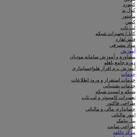
کیبورد
کول پد
مانیتور
کیس
لپ تاپ
کابل/ تجهیزات شبکه
فلش/هارد
مواد مصرفی
آموزش
مشاوره و آموزش سامانه مودیان
دوره جامع باهلو
آموزش نرم افزار هلو|حسابداری
خدمات
خدمات استقرار و ورود اطلاعات
خدمات پشتیبانی
شبکه و امنیت شبکه
تعمیرات کامپیوتر و لپ تاپ
طراحی فاکتور
حسابداری مالی و مالیاتی
امور مالیاتی
پنل پیامک
طراحی سایت
مرکز دانلود