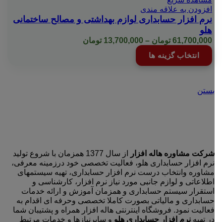
محصول
می
افزودن به علاقه مندی
انتخاب
باشد.
نرم افزار حسابداری لوازم بهداشتی و مصالح ساختمانی
شوند
گزینه
هلو
ها
Price
61,700,000
تومان
–
13,700,000
تومان
ممکن
range:
این
است
انتخاب گزینه ها
13,700,000 تومان
محصول
در
through
دارای
صفحه
61,700,000 تومان
انواع
محصول
مختلفی
بستن
انتخاب
می
شوند
باشد.
گزینه
ها
ممکن
است
در
شرکت مشاوره هاله افزار
از سال 1377 همزمان با شروع تولید
صفحه
نرم افزار حسابداری هلو، فعالیت تخصصی خود درزمینه معرفی،
محصول
مشاوره وانتخاب درست نرم افزار حسابداری، تهیه سیستمهای
انتخاب
اطلاعاتی و لوازم جانبی مورد نیاز نرم افزار، کارشناسی و
شوند
استقرار سیستم حسابداری و همزمان آموزش و ارائه خدمات
حسابداری و مالیاتی بصورت کاملا تخصصی وحرفه ای اقدام به
فعالیت نمود. فروشگاه اینترنتی هاله افزار همراه و پشتیبان شما
در تهیه
نرم افزار حسابداری هلو
و سایرنیازها و خدمات مرتبط