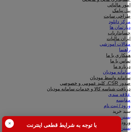
امور مالیاتی
پنل پیامک
طراحی سایت
مرکز دانلود
دپارتمان ها
حسابداریاب
ایران مالیات
مقالات آموزشی
راهنما
همکاری با ما
تماس با ما
درباره ما
سامانه مودیان
سامانه واسط مودیان
صدور CSR، کلید عمومی و خصوصی
دریافت شناسه کالا و خدمات سامانه مودیان
علاقه مندی
مقایسه
ورود / ثبت نام
سبد خرید
بستن
ورود
×
با توجه به شرایط قطعی اینترنت
بستن