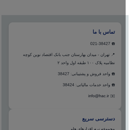
تماس با ما
☎️ 021-38427
📍 تهران - میدان بهارستان جنب بانک اقتصاد نوین کوچه
نظامیه پلاک ۱۰۰ طبقه اول واحد ۲
☎️ واحد فروش و پشتیبانی: 38427
☎️ واحد خدمات مالیاتی: 38424
info@hac.ir
✉️
دسترسی سریع
مجموعه نرم افزارهای هلو