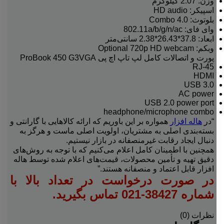
وزن: 2.07 کیلوگرم
اسپیکر: HD audio
بلوتوث: 4.0 Combo
وای فای: 802.11a/b/g/n/ac
ابعاد: 37.8*26.43*2.38 سانتی‌متر
وبکم: Optional 720p HD webcam
پورت و اتصالات کامل لپ تاپ اچ پی ProBook 450 G3VGA
RJ-45
HDMI
USB 3.0
AC power
USB 2.0 power port
headphone/microphone combo
“در
هاله افزار
همواره بر این باوریم که ارائه کالاهایی با گارانتی و
بسته‌بندی اصلی به مشتریان، اولویت اصلی ماست و هرگز به
دنبال ایجاد رقابت غیرمنصفانه در بازار نیستیم.
همچنین با اطمینان کامل اعلام می‌کنیم که با توجه به روش‌های
دقیق تهیه و تأمین محصولات، قیمت‌های اعلام شده توسط هاله
افزار قابل اعتماد و منصفانه هستند.”
در صورت درخواست در تعداد بالا با
شماره 38427-021 تماس بگیرید.
نظرات (0)