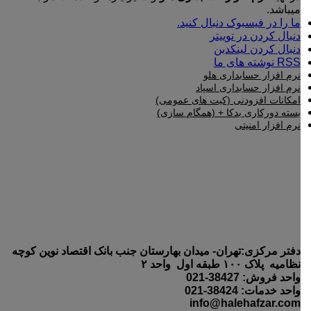
میباشد.
ما را در فیسبوک دنبال کنید.
دنبال کردن در توییتر
دنبال کردن لینکدین
RSS نوشته های ما
نرم افزار حسابداری هلو
نرم افزار حسابداری اسپاد
امکانات افزودنی (کیت های عمومی)
بسته دورکاری بدکا + (همگام سازی)
نرم افزار امنیتی
دفتر مرکزی:تهران- میدان بهارستان جنب بانک اقتصاد نوین کوچه
نظامیه پلاک ۱۰۰ طبقه اول واحد ۲
واحد فروش: 38427-021
واحد خدمات: 38424-021
info@halehafzar.com