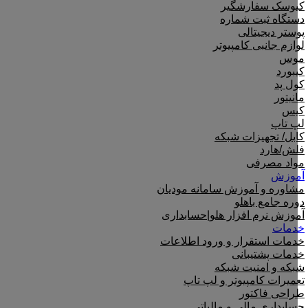
کیوسک سفارشگیر
دستگاه ثبت شماره
پوستر دیجیتالی
لوازم جانبی کامپیوتر
موس
کیبورد
کول پد
مانیتور
کیس
لپ تاپ
کابل/ تجهیزات شبکه
فلش/هارد
مواد مصرفی
آموزش
مشاوره و آموزش سامانه مودیان
دوره جامع باهلو
آموزش نرم افزار هلو|حسابداری
خدمات
خدمات استقرار و ورود اطلاعات
خدمات پشتیبانی
شبکه و امنیت شبکه
تعمیرات کامپیوتر و لپ تاپ
طراحی فاکتور
حسابداری مالی و مالیاتی