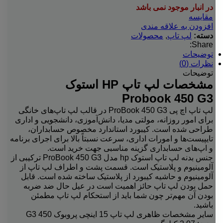
در انبار موجود نمی باشد
مقایسه
افزودن به علاقه مندی
دسته:
لپ تاپ
,
محصولات
Share:
توضیحات
نظرات (0)
توضیحات
مشخصات لپ تاپ HP استوک
Probook 450 G3
لپ تاپ اچ پی ProBook 450 G3 در قالب لپ تاپ‌های خانگی
برای امور روزانه، مولتی مدیا، دانش‌آموزی، دانشجویی و اداری
طراحی شده است. کیبورد استاندارد مخصوص حسابداران،
تایپیست‌ها و امورات اداری، سرعت نسبتاً بالا برای اجرای برنامه‌
و اپ‌های حسابداری گزینه‌ مناسبی جهت خرید است.
جنس بدنه‌ لپ تاپ استوک hp مدل ProBook 450 G3 ترکیبی از
آلومینیوم و پلاستیک است. قسمت پشت و اطراف لپ تاپ از
آلومینیوم و حاشیه‌ کیبورد از پلاستیک ساخته شده است. قابل
حمل بودن لپ تاپ حائز اهمیت است در عیل حال ضد ضربه
بودن آن مهم‌تر چون شما باید از استحکام لپ تاپ مطمئن
باشید.
سایر مشخصات ظاهری لپ تاپ 15 اینچی پروبوک 450 G3