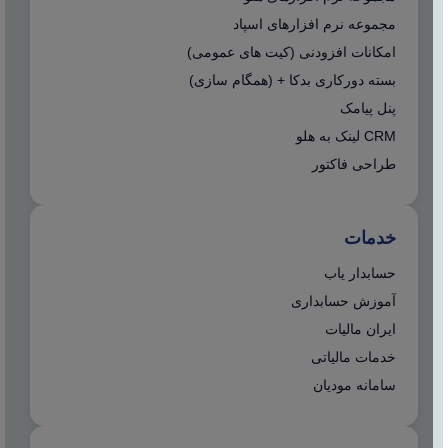
مجموعه نرم افزارهای اسپاد
امکانات افزودنی (کیت های عمومی)
بسته دورکاری بدکا + (همگام سازی)
پنل پیامک
CRM لینک به هلو
طراحی فاکتور
خدمات
حسابدار یاب
آموزش حسابداری
ایران مالیات
خدمات مالیاتی
سامانه مودیان