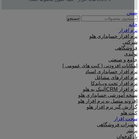
بستن
جستجو
خانه
نرم افزار
نرم افزار حسابداری هلو
شرکتی
فروشگاهی
تولیدی
جامع و صنعتی
امکانات افزودنی ( کیت های عمومی )
نرم افزار حسابداری اسپاد
نرم افزارهای مشاغل
نرم افزار تحت وب|بدکا
نرم افزار CRM|لینک به هلو
نسخه آموزشی حسابداری هلو
افزونه متصل به نرم افزار هلو
گزارش گیر نرم افزار هلو
کیت هلو
سخت افزار
تجهیزات فروشگاهی
پرینتر
بارکدخوان