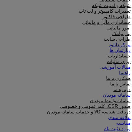
شبکه و امنیت شبکه
تعمیرات کامپیوتر و لپ تاپ
طراحی فاکتور
حسابداری مالی و مالیاتی
امور مالیاتی
پنل پیامک
طراحی سایت
مرکز دانلود
دپارتمان ها
حسابداریاب
ایران مالیات
مقالات آموزشی
راهنما
همکاری با ما
تماس با ما
درباره ما
سامانه مودیان
سامانه واسط مودیان
صدور CSR، کلید عمومی و خصوصی
دریافت شناسه کالا و خدمات سامانه مودیان
علاقه مندی
مقایسه
ورود / ثبت نام