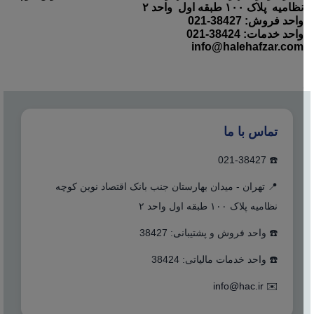
نظامیه پلاک ۱۰۰ طبقه اول واحد ۲
واحد فروش: 38427-021
واحد خدمات: 38424-021
info@halehafzar.com
تماس با ما
☎️ 021-38427
📍 تهران - میدان بهارستان جنب بانک اقتصاد نوین کوچه
نظامیه پلاک ۱۰۰ طبقه اول واحد ۲
☎️ واحد فروش و پشتیبانی: 38427
☎️ واحد خدمات مالیاتی: 38424
info@hac.ir
✉️