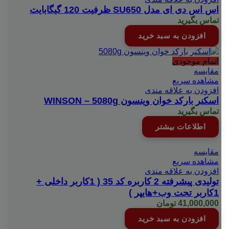
اس اس دی ای مدل SU650 ظرفیت 120 گیگابایت
تماس بگیرید
افزودن به سبد خرید
اتمام موجودی
مقایسه
مشاهده سریع
افزودن به علاقه مندی
اسکنر بارکد خوان وینسون WINSON – 5080g
تماس بگیرید
اطلاعات بیشتر
مقایسه
مشاهده سریع
افزودن به علاقه مندی
تولیدی پیشرفته 2 کاربره کد 35 ( 1کاربر داخلی +
1کاربر تحت وب+هایپر )
41,000,000
تومان
افزودن به سبد خرید