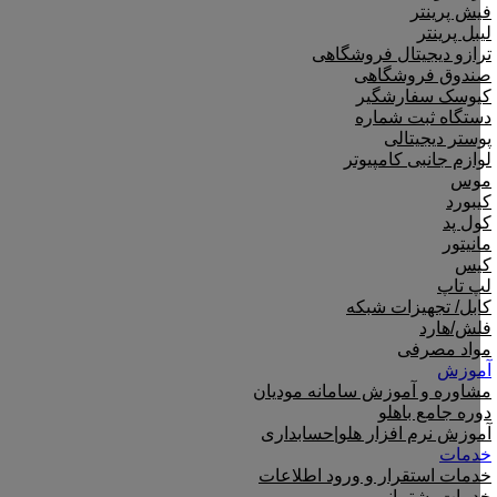
فیش پرینتر
لیبل پرینتر
ترازو دیجیتال فروشگاهی
صندوق فروشگاهی
کیوسک سفارشگیر
دستگاه ثبت شماره
پوستر دیجیتالی
لوازم جانبی کامپیوتر
موس
کیبورد
کول پد
مانیتور
کیس
لپ تاپ
کابل/ تجهیزات شبکه
فلش/هارد
مواد مصرفی
آموزش
مشاوره و آموزش سامانه مودیان
دوره جامع باهلو
آموزش نرم افزار هلو|حسابداری
خدمات
خدمات استقرار و ورود اطلاعات
خدمات پشتیبانی