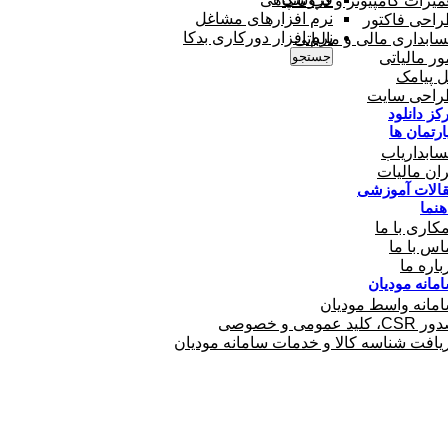
میرات کامپیوتر و لپ تاپ
نرم افزارهای مشاغل
احی فاکتور
نرم افزار دورکاری بدکا
ابداری مالی و مالیاتی
جستجو
ور مالیاتی
ل پیامک
احی سایت
کز دانلود
ارتمان ها
ابداریاب
ران مالیات
الات آموزشی
هنما
کاری با ما
اس با ما
باره ما
مانه مودیان
مانه واسط مودیان
C، کلید عمومی و خصوصی
یافت شناسه کالا و خدمات سامانه مودیان