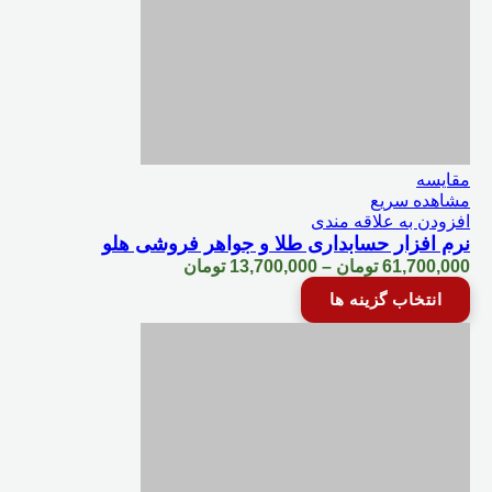
مقایسه
مشاهده سریع
افزودن به علاقه مندی
نرم افزار حسابداری طلا و جواهر فروشی هلو
Price
61,700,000
تومان
–
13,700,000
تومان
range:
این
انتخاب گزینه ها
13,700,000 تومان
محصول
through
دارای
61,700,000 تومان
انواع
مختلفی
می
باشد.
گزینه
ها
ممکن