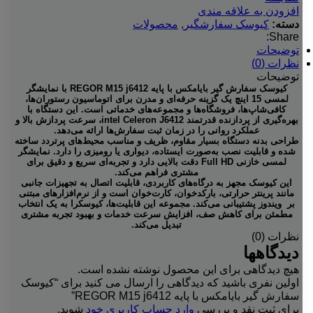
افزودن به علاقه مندی
دسته:
کیوسک سفارشگیر
,
محصولات
Share:
توضیحات
نظرات (0)
توضیحات
کیوسک سفارش گیر بایامکس با پایه REGOR M15 j6412 با نمایشگر
لمسی
15 اینچ
یک گزینه حرفه‌ای و مدرن برای اتوماسیون رستوران‌ها،
کافی‌شاپ‌ها، فروشگاه‌ها و مجموعه‌های خدماتی است. این دستگاه با
بهره‌گیری از پردازنده قدرتمند intel Celeron J6412، سرعت پردازش بالا و
عملکرد روانی را در زمان ثبت سفارش‌ها ارائه می‌دهد.
طراحی بدنه دستگاه بسیار مقاوم، ظریف و مناسب محیط‌های پرتردد ساخته
شده و قابلیت نصب به‌صورت
ایستاده، دیواری یا رومیزی
را دارد. نمایشگر
لمسی خازنی Full HD دقت بالایی دارد و تجربه‌ای سریع و دقیق برای
مشتری فراهم می‌کند.
این کیوسک مجهز به درگاه‌های کاربردی، قابلیت اتصال به تجهیزات جانبی
مانند
پرینتر حرارتی، بارکدخوان، کارت‌خوان
است و از نرم‌افزارهای مبتنی
بر ویندوز پشتیبانی می‌کند. مجموعه این قابلیت‌ها، کیوسکرا به یک انتخاب
مطمئن برای کاهش صف، افزایش سرعت خدمات و بهبود تجربه مشتری
تبدیل می‌کند.
نظرات (0)
دیدگاهها
هیچ دیدگاهی برای این محصول نوشته نشده است.
اولین نفری باشید که دیدگاهی را ارسال می کنید برای “کیوسک
سفارش گیر بایامکس با پایه REGOR M15 j6412”
برای ثبت نقد و بررسی
وارد حساب کاربری خود
شوید.