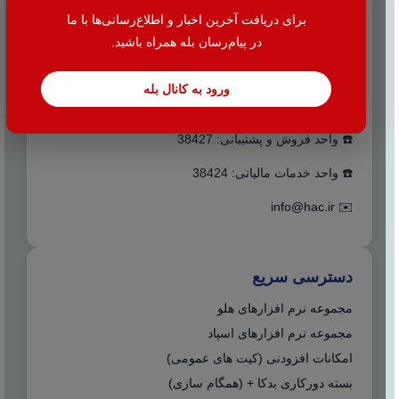
تماس با ما
برای دریافت آخرین اخبار و اطلاع‌رسانی‌ها با ما
در پیام‌رسان بله همراه باشید.
☎️ 021-38427
📍 تهران - میدان بهارستان جنب بانک اقتصاد نوین کوچه
ورود به کانال بله
نظامیه پلاک ۱۰۰ طبقه اول واحد ۲
☎️ واحد فروش و پشتیبانی: 38427
☎️ واحد خدمات مالیاتی: 38424
info@hac.ir
✉️
دسترسی سریع
مجموعه نرم افزارهای هلو
مجموعه نرم افزارهای اسپاد
امکانات افزودنی (کیت های عمومی)
بسته دورکاری بدکا + (همگام سازی)