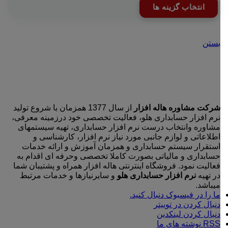
این
انتخاب گزینه ها
ممکن
26,700,000 تومان
محصول
است
through
دارای
در
61,700,000 تومان
انواع
صفحه
مختلفی
بستن
محصول
می
انتخاب
باشد.
شوند
گزینه
ها
ممکن
است
در
شرکت مشاوره هاله افزار
از سال 1377 همزمان با شروع تولید
صفحه
نرم افزار حسابداری هلو، فعالیت تخصصی خود درزمینه معرفی،
محصول
مشاوره وانتخاب درست نرم افزار حسابداری، تهیه سیستمهای
انتخاب
اطلاعاتی و لوازم جانبی مورد نیاز نرم افزار، کارشناسی و
شوند
استقرار سیستم حسابداری و همزمان آموزش و ارائه خدمات
حسابداری و مالیاتی بصورت کاملا تخصصی وحرفه ای اقدام به
فعالیت نمود. فروشگاه اینترنتی هاله افزار همراه و پشتیبان شما
در تهیه
نرم افزار حسابداری هلو
و سایرنیازها و خدمات مرتبط
میباشد.
ما را در فیسبوک دنبال کنید.
دنبال کردن در توییتر
دنبال کردن لینکدین
RSS نوشته های ما