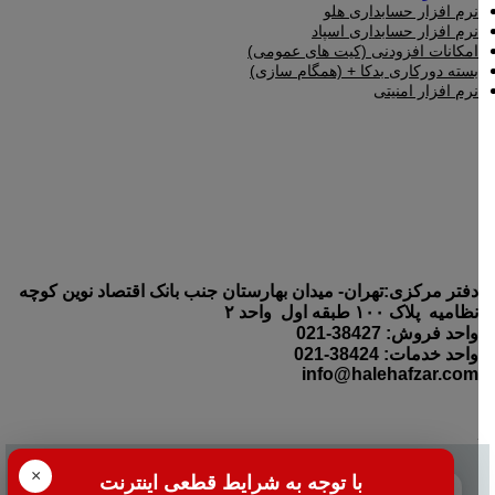
نرم افزار حسابداری هلو
نرم افزار حسابداری اسپاد
امکانات افزودنی (کیت های عمومی)
بسته دورکاری بدکا + (همگام سازی)
نرم افزار امنیتی
دفتر مرکزی:تهران- میدان بهارستان جنب بانک اقتصاد نوین کوچه
نظامیه پلاک ۱۰۰ طبقه اول واحد ۲
واحد فروش: 38427-021
واحد خدمات: 38424-021
info@halehafzar.com
×
با توجه به شرایط قطعی اینترنت