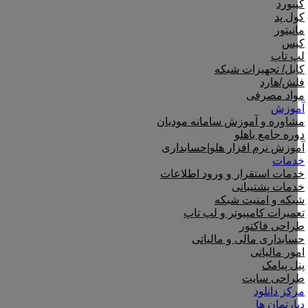
کیبورد
کول پد
مانیتور
کیس
لپ تاپ
کابل/ تجهیزات شبکه
فلش/هارد
مواد مصرفی
آموزش
مشاوره و آموزش سامانه مودیان
دوره جامع باهلو
آموزش نرم افزار هلو|حسابداری
خدمات
خدمات استقرار و ورود اطلاعات
خدمات پشتیبانی
شبکه و امنیت شبکه
تعمیرات کامپیوتر و لپ تاپ
طراحی فاکتور
حسابداری مالی و مالیاتی
امور مالیاتی
پنل پیامک
طراحی سایت
مرکز دانلود
دپارتمان ها