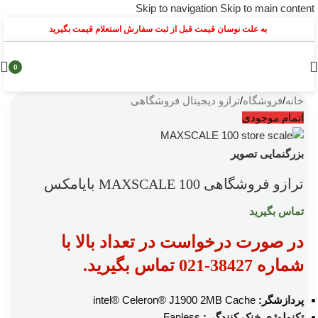
Skip to navigation
Skip to main content
به علت نوسان قیمت قبل از ثبت سفارش استعلام قیمت بگیرید
0
محصول
خانه
/
فروشگاه
/
ترازو دیجیتال فروشگاهی
اتمام موجودی
بزرگنمایی تصویر
ترازو فروشگاهی MAXSCALE 100 بایامکس
تماس بگیرید
در صورت درخواست در تعداد بالا با
شماره 38427-021 تماس بگیرید.
پردازشگر:
intel® Celeron® J1900 2MB Cache
تکنولوژی خنک کنندگی:
Fanless