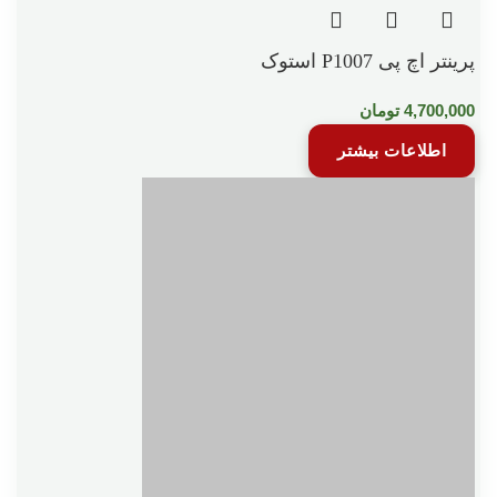
پرینتر اچ پی P1007 استوک
4,700,000
تومان
اطلاعات بیشتر