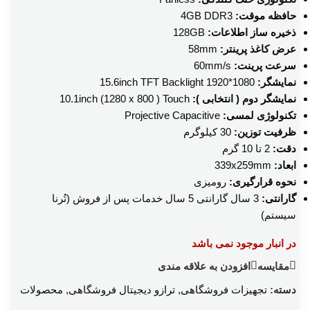
حافظه موقت:
4GB DDR3
ذخیره ساز اطلاعات:
128GB
عرض کاغذ پرینتر:
58mm
سرعت پرینت:
60mm/s
نمایشگر:
15.6inch TFT Backlight 1920*1080
نمایشگر دوم ( انتخابی ):
10.1inch (1280 x 800 ) Touch
تکنولوژی لمسی:
Projective Capacitive
ظرفیت توزین:
30 کیلوگرم
دقت:
2 تا 10 گرم
ابعاد:
339x259mm
نحوه قرارگیری:
رومیزی
گارانتی:
3 سال گارانتی 5 سال خدمات پس از فروش (تُرنا
سیستم)
در انبار موجود نمی باشد
مقایسه
افزودن به علاقه مندی
دسته:
تجهیزات فروشگاهی
,
ترازو دیجیتال فروشگاهی
,
محصولات