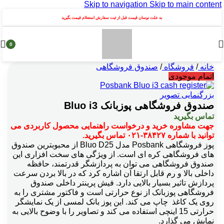
Skip to navigation
Skip to main content
به علت نوسان قیمت قبل از ثبت سفارش استعلام قیمت بگیرید
0
محصول
خانه
/
فروشگاه
/
صندوق فروشگاهی
اتمام موجودی
بزرگنمایی تصویر
صندوق فروشگاهی پوزبانک Bluo i3
تماس بگیرید
جهت مشاوره خرید و درخواست راهنمایی محصول کاربردی می
توانید با شماره ۳۸۴۲۷-۰۲۱ تماس بگیرید.
پوز فروشگاهی Posbank مدل Bluo D25 از محبوبترین صندوق
های فروشگاهی کره ای است. از ویژگی های سخت افزاری این
صندوق فروشگاهی می توان به پردازشگر قدرتمند، حافظه
داخلی بالا و رم قابل ارتقا آن اشاره کرد که در بالا بردن سرعت
پردازش تاثیر بسیار بالایی دارد. فیش پرینتر داخلی صندوق
فروشگاهی پوزبانک از نوع حرارتی است و فاکتور مشتری را به
روی یک کاغذ چاپ می کند. این پوز بانک لمسی از یک نمایشگر
حرارتی 15 اینچی استفاده می کند و تصاویر را با وضوح بالایی به
نمایش می گذارد.