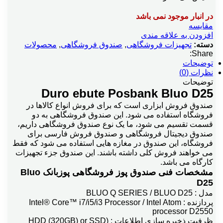
در انبار موجود نمی باشد
مقایسه
افزودن به علاقه مندی
دسته:
تجهیزات فروشگاهی
,
صندوق فروشگاهی
,
محصولات
Share:
توضیحات
نظرات (0)
توضیحات
Duro ebute Posbank Bluo D25
صندوق فروش ابزاری است که برای فروش انواع کالاها در
فروشگاه استفاده می شود. این صندوق فروشگاهی به دو
قسمت تقسیم می شود، ما یک نوع صندوق فروشگاهی داریم،
صندوق دیجیتال فروشگاهی و صندوق فروش فارسی برای
فروشگاه، این صندوق در مغازه هایی استفاده می شود که فقط
می خواهند فروش کلی داشته باشند. این صندوق جزء تجهیزات
کارگاه می باشد.
مشخصات فنی صندوق پوز فروشگاهی پوزبانک Bluo
D25
مدل : BLUO Q SERIES / BLUO D25
پردازنده : Intel® Core™ i7/i5/i3 Processor / Intel Atom
processor D2550
ظرفیت ذخیره سازی اطلاعات : (HDD (320GB) or SSD