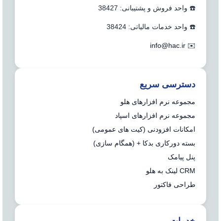
☎️ واحد فروش و پشتیبانی: 38427
☎️ واحد خدمات مالیاتی: 38424
info@hac.ir
✉️
دسترسی سریع
مجموعه نرم افزارهای هلو
مجموعه نرم افزارهای اسپاد
امکانات افزودنی (کیت های عمومی)
بسته دورکاری بدکا + (همگام سازی)
پنل پیامک
CRM لینک به هلو
طراحی فاکتور