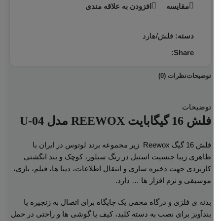
مقایسه
افزودن به علاقه مندی
دسته:
فلش/هارد
Share:
توضیحات
نظرات (0)
توضیحات
فلش 16 گیگابایت REEWOX مدل U-04
فلش 16 گیگ Reewox زیر مجموعه برند لوتوس در ایران با
ظاهری زیبا جنسیت استیل در رنگ سیلور، کوچک و بند انگشتی
کاربردی جهت ذخیره سازی و انتقال اطلاعات، دیتا ها، فیلم، بازی،
موسیقی و نرم افزار ها … دارد.
بدنه ی فلزی و درگاه مخفی یک جایگاه برای اتصال به زنجیره یا
بندآویز برای نصب به دسته کلید، کیف یا گوشی ها و راحتی در حمل