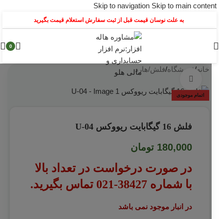
Skip to navigation
Skip to main content
به علت نوسان قیمت قبل از ثبت سفارش استعلام قیمت بگیرید
0
خانه
/
فروشگاه
/
فلش/هارد
بزرگنمایی تصویر
اتمام موجودی
فلش 16 گیگابایت ریووکس U-04
180,000
تومان
در صورت درخواست در تعداد بالا
با شماره 38427-021 تماس بگیرید.
در انبار موجود نمی باشد