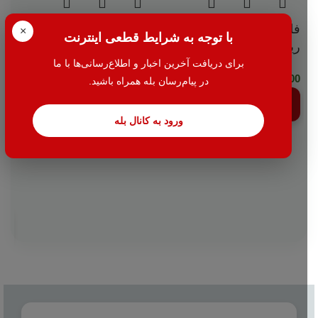
فلش 16 گیگابایت
اسپیکر بلوتوثی تسکو TS-
×
با توجه به شرایط قطعی اینترنت
ریووکس M-04
2313
برای دریافت آخرین اخبار و اطلاع‌رسانی‌ها با ما
217,000
تومان
510,000
تومان
در پیام‌رسان بله همراه باشید.
ات
اطلاعات بیشتر
اطلاعات بیشتر
ورود به کانال بله
64
000