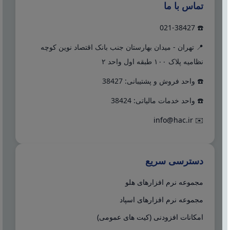
تماس با ما
☎️ 021-38427
📍 تهران - میدان بهارستان جنب بانک اقتصاد نوین کوچه
نظامیه پلاک ۱۰۰ طبقه اول واحد ۲
☎️ واحد فروش و پشتیبانی: 38427
☎️ واحد خدمات مالیاتی: 38424
info@hac.ir
✉️
دسترسی سریع
مجموعه نرم افزارهای هلو
مجموعه نرم افزارهای اسپاد
امکانات افزودنی (کیت های عمومی)