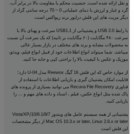
و نقل ارائه شده است. جنسیت محکم با مقاومت بالا در برابر آب،
گرد و غبار و لرزش با دمای عملیاتی 0 ~ 70 درجه سانتی گراد از
دیگر مزیت های این فلش درایور برند ریواکس است.
با رابط USB 2.0 و پشتیبانی از USB1.1 سرعت و پهنای بالا با
سرعت ۴۸۰ مگابایت (۶۰ مگابایت بر ثانیه) که یک سرعت آن نسبت
به محصولات مشابه و برند های مختلف در بازار بسیار عالی
میباشد. شما میتواند انواع اطلاعات خود از قبیل انواع فیلم، ویدئو،
موزیک و عکس با کیفیت بالا را براحتی کپی و جابه جا کنید.
از موارد خاص که این فلش 16 گیگ Reewox مدل U-04 دارد؛
قابلیت امکان پشتیبان گیری و بازیابی اطلاعات با استفاده از
فناوری Recuva File Recovery می توانید بسیاری از پرونده های
پاک شده مثل انواع عکس، فیلم ، اسناد و داده های مهم و … را
بازیابی کنید.
پشتیبانی از همه سیستم عامل های ویندوز 10/8.1/8/7/Vista/XP,
Mac OS 10.3.x or later, Linux 2.6.x or later از دیگر مشخصات
این فلش است