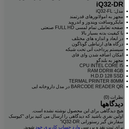
iQ32-DR
مدل: iQ32-FL
مجهز به امولاتورهای قدرتمند
مایکروسافت ویندوز و اندروید
صفحه تعاملی تمام لمسی FULL HD صنعتی
با کیفیت بدنه بسیار بالا
در ابعاد و اندازه های مختلف
درگاه های ارتباطی گوناگون
سیستم پرداخت آنی تحت شبکه
امکان اضافه شدن وای فای
مجهز به بلندگو
CPU INTEL CORE I5
RAM DDRIII 4GB
H.D.D 128 SSD
TERMAL PRINTER 80MM
BARCODE READER QR در مدل داروخانه ایی
نظرات (0)
دیدگاهها
هیچ دیدگاهی برای این محصول نوشته نشده است.
اولین نفری باشید که دیدگاهی را ارسال می کنید برای “کیوسک
سفارش گیر رستورانی iQ32-DR”
برای ثبت نقد و بررسی
وارد حساب کاربری خود
شوید.