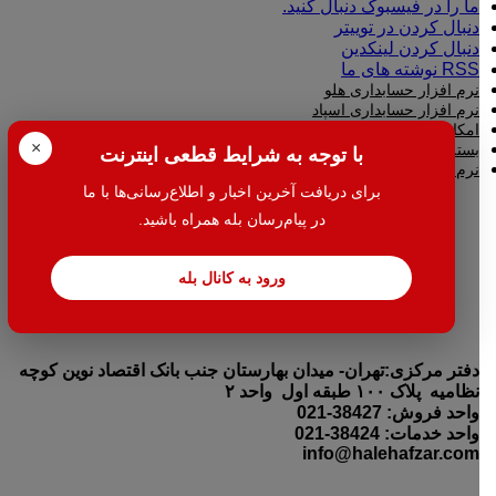
ما را در فیسبوک دنبال کنید.
دنبال کردن در توییتر
دنبال کردن لینکدین
RSS نوشته های ما
نرم افزار حسابداری هلو
نرم افزار حسابداری اسپاد
امکانات افزودنی (کیت های عمومی)
×
بسته دورکاری بدکا + (همگام سازی)
با توجه به شرایط قطعی اینترنت
نرم افزار امنیتی
برای دریافت آخرین اخبار و اطلاع‌رسانی‌ها با ما
در پیام‌رسان بله همراه باشید.
ورود به کانال بله
دفتر مرکزی:تهران- میدان بهارستان جنب بانک اقتصاد نوین کوچه
نظامیه پلاک ۱۰۰ طبقه اول واحد ۲
واحد فروش: 38427-021
واحد خدمات: 38424-021
info@halehafzar.com