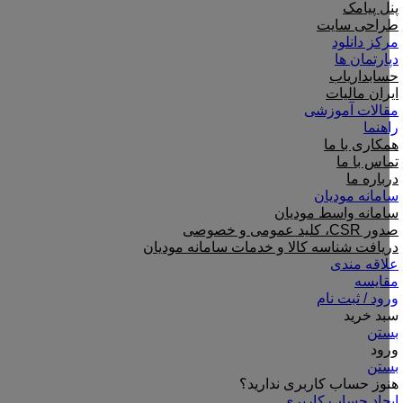
پنل پیامک
طراحی سایت
مرکز دانلود
دپارتمان ها
حسابداریاب
ایران مالیات
مقالات آموزشی
راهنما
همکاری با ما
تماس با ما
درباره ما
سامانه مودیان
سامانه واسط مودیان
صدور CSR، کلید عمومی و خصوصی
دریافت شناسه کالا و خدمات سامانه مودیان
علاقه مندی
مقایسه
ورود / ثبت نام
سبد خرید
بستن
ورود
بستن
هنوز حساب کاربری ندارید؟
ایجاد حساب کاربری