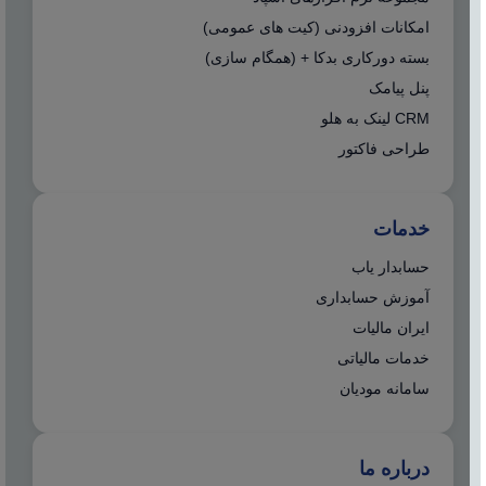
امکانات افزودنی (کیت های عمومی)
بسته دورکاری بدکا + (همگام سازی)
پنل پیامک
CRM لینک به هلو
طراحی فاکتور
خدمات
حسابدار یاب
آموزش حسابداری
ایران مالیات
خدمات مالیاتی
سامانه مودیان
درباره ما