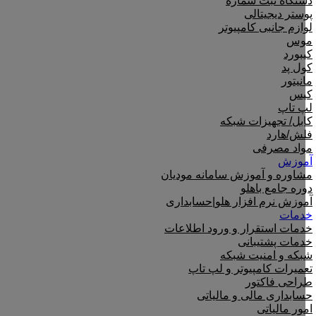
دستگاه ثبت شماره
پوستر دیجیتالی
لوازم جانبی کامپیوتر
موس
کیبورد
کول پد
مانیتور
کیس
لپ تاپ
کابل/ تجهیزات شبکه
فلش/هارد
مواد مصرفی
آموزش
مشاوره و آموزش سامانه مودیان
دوره جامع باهلو
آموزش نرم افزار هلو|حسابداری
خدمات
خدمات استقرار و ورود اطلاعات
خدمات پشتیبانی
شبکه و امنیت شبکه
تعمیرات کامپیوتر و لپ تاپ
طراحی فاکتور
حسابداری مالی و مالیاتی
امور مالیاتی