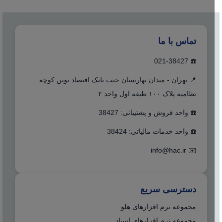
تماس با ما
☎️ 021-38427
📍 تهران - میدان بهارستان جنب بانک اقتصاد نوین کوچه
نظامیه پلاک ۱۰۰ طبقه اول واحد ۲
☎️ واحد فروش و پشتیبانی: 38427
☎️ واحد خدمات مالیاتی: 38424
info@hac.ir
✉️
دسترسی سریع
مجموعه نرم افزارهای هلو
مجموعه نرم افزارهای اسپاد