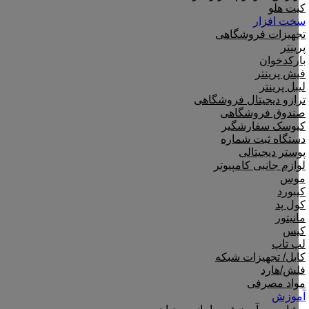
کیت هلو
سخت افزار
تجهیزات فروشگاهی
پرینتر
بارکدخوان
فیش پرینتر
لیبل پرینتر
ترازو دیجیتال فروشگاهی
صندوق فروشگاهی
کیوسک سفارشگیر
دستگاه ثبت شماره
پوستر دیجیتالی
لوازم جانبی کامپیوتر
موس
کیبورد
کول پد
مانیتور
کیس
لپ تاپ
کابل/ تجهیزات شبکه
فلش/هارد
مواد مصرفی
آموزش