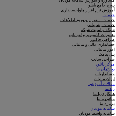
مشاوره و آموزش سامانه مودیان
دوره جامع باهلو
آموزش نرم افزار هلو|حسابداری
خدمات
خدمات استقرار و ورود اطلاعات
خدمات پشتیبانی
شبکه و امنیت شبکه
تعمیرات کامپیوتر و لپ تاپ
طراحی فاکتور
حسابداری مالی و مالیاتی
امور مالیاتی
پنل پیامک
طراحی سایت
مرکز دانلود
دپارتمان ها
حسابداریاب
ایران مالیات
مقالات آموزشی
راهنما
همکاری با ما
تماس با ما
درباره ما
سامانه مودیان
سامانه واسط مودیان