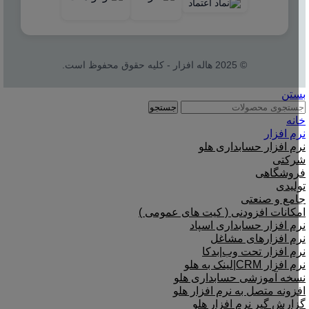
© 2025 هاله افزار - کلیه حقوق محفوظ است.
بستن
جستجو
خانه
نرم افزار
نرم افزار حسابداری هلو
شرکتی
فروشگاهی
تولیدی
جامع و صنعتی
امکانات افزودنی ( کیت های عمومی )
نرم افزار حسابداری اسپاد
نرم افزارهای مشاغل
نرم افزار تحت وب|بدکا
نرم افزار CRM|لینک به هلو
نسخه آموزشی حسابداری هلو
افزونه متصل به نرم افزار هلو
گزارش گیر نرم افزار هلو