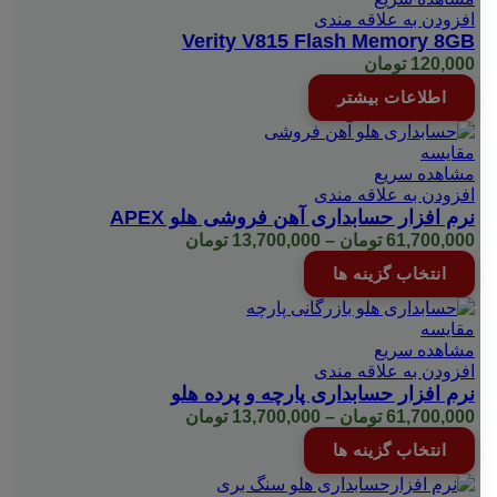
افزودن به علاقه مندی
Verity V815 Flash Memory 8GB
120,000
تومان
اطلاعات بیشتر
مقایسه
مشاهده سریع
افزودن به علاقه مندی
نرم افزار حسابداری آهن فروشی هلو APEX
Price
61,700,000
تومان
–
13,700,000
تومان
range:
این
انتخاب گزینه ها
13,700,000 تومان
محصول
through
دارای
61,700,000 تومان
انواع
مقایسه
مختلفی
مشاهده سریع
می
افزودن به علاقه مندی
باشد.
نرم افزار حسابداری پارچه و پرده هلو
گزینه
Price
61,700,000
تومان
–
13,700,000
تومان
ها
range:
این
انتخاب گزینه ها
ممکن
13,700,000 تومان
محصول
است
through
دارای
در
61,700,000 تومان