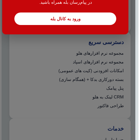
در پیام‌رسان بله همراه باشید.
☎️ واحد خدمات مالیاتی: 38424
info@hac.ir
✉️
ورود به کانال بله
دسترسی سریع
مجموعه نرم افزارهای هلو
مجموعه نرم افزارهای اسپاد
امکانات افزودنی (کیت های عمومی)
بسته دورکاری بدکا + (همگام سازی)
پنل پیامک
CRM لینک به هلو
طراحی فاکتور
خدمات
حسابدار یاب