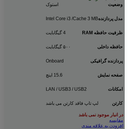
وضعیت
استوک
Intel Core i3 /Cache 3 MB
مدل پردازنده
ظرفیت حافظه RAM
4 گیگابایت
حافظه داخلی
۵۰۰ گیگابایت
Onboard
پردازنده گرافیکی
صفحه نمایش
15.6 اینچ
LAN / USB3 / USB2
امکانات
کارتن
لپ تاپ فاقد کارتن می باشد
در انبار موجود نمی باشد
مقایسه
افزودن به علاقه مندی