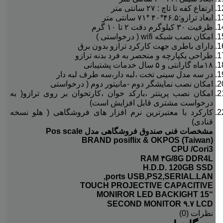
ارتفاع کفه تا تاچ : ۲۷ سانتی متر
ابعاد ترازو:۴۶.۵*۴۰ *۷۱ سانتی متر
ظرفیت ۳۰ کیلوگرم دقت ۲ تا ۱۰ گرم
امکان نصب شبکه wifi ( درخواستی )
دارای باطری جهت کارکرد ترازو بدون برق
طراحی یکپارچه و منحصر به فرد بدنه ترازو
۱۸ماه گارانتی و ۵ سال خدمات پشتیبانی
در سه مدل سینی تخت ،لبه دار،سه طرف لبه دار
امکان نصب نمایشگر دوم -مانیتور دوم ( درخواستی
امکان نصب پرینتر ،بارکد خوان ،کارتخوان بر روی ترازو( به
درخواست مشتری قابل افزایش است)
کارکرد با معتبرترین نرم افزار های فروشگاهی ( هلو نسخه
قنادی)
مشخصات فنی صندوق فروشگاهی مدل Pos scale
BRAND posiflix & OKPOS (Taiwan)
CPU /Cori3
RAM ۴G/8G DDR4L
H.D.D. 120GB SSD
ports USB,PS2,SERIAL.LAN,
TOUCH PROJECTIVE CAPACITIVE
“MONIROR LED BACKIGHT 15
SECOND MONITOR ۹.۷ LCD
نظرات (0)