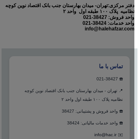
دفتر مرکزی:تهران- میدان بهارستان جنب بانک اقتصاد نوین کوچه
نظامیه پلاک ۱۰۰ طبقه اول واحد ۲
واحد فروش: 38427-021
واحد خدمات: 38424-021
info@halehafzar.com
تماس با ما
☎️ 021-38427
📍 تهران - میدان بهارستان جنب بانک اقتصاد نوین کوچه
نظامیه پلاک ۱۰۰ طبقه اول واحد ۲
☎️ واحد فروش و پشتیبانی: 38427
☎️ واحد خدمات مالیاتی: 38424
info@hac.ir
✉️