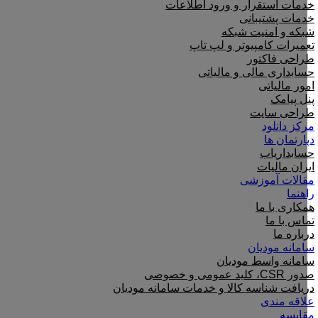
خدمات استقرار و ورود اطلاعات
خدمات پشتیبانی
شبکه و امنیت شبکه
تعمیرات کامپیوتر و لپ تاپ
طراحی فاکتور
حسابداری مالی و مالیاتی
امور مالیاتی
پنل پیامک
طراحی سایت
مرکز دانلود
دپارتمان ها
حسابداریاب
ایران مالیات
مقالات آموزشی
راهنما
همکاری با ما
تماس با ما
درباره ما
سامانه مودیان
سامانه واسط مودیان
صدور CSR، کلید عمومی و خصوصی
دریافت شناسه کالا و خدمات سامانه مودیان
علاقه مندی
مقایسه