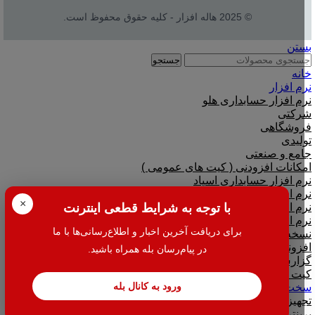
© 2025 هاله افزار - کلیه حقوق محفوظ است.
بستن
جستجو
خانه
نرم افزار
نرم افزار حسابداری هلو
شرکتی
فروشگاهی
تولیدی
جامع و صنعتی
امکانات افزودنی ( کیت های عمومی )
نرم افزار حسابداری اسپاد
نرم افزارهای مشاغل
×
با توجه به شرایط قطعی اینترنت
نرم افزار تحت وب|بدکا
نرم افزار CRM|لینک به هلو
برای دریافت آخرین اخبار و اطلاع‌رسانی‌ها با ما
نسخه آموزشی حسابداری هلو
افزونه متصل به نرم افزار هلو
در پیام‌رسان بله همراه باشید.
گزارش گیر نرم افزار هلو
کیت هلو
ورود به کانال بله
سخت افزار
تجهیزات فروشگاهی
پرینتر