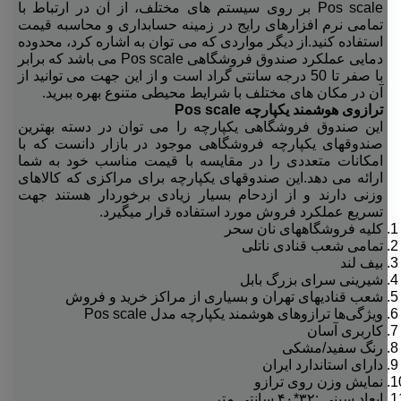
Pos scale بر روی سیستم های مختلف، از آن در ارتباط با
تمامی نرم افزارهای رایج در زمینه حسابداری و محاسبه قیمت
استفاده کنید.از دیگر مواردی که می توان به اشاره کرد، محدوده
دمایی عملکرد صندوق فروشگاهی Pos scale می باشد که برابر
با صفر تا 50 درجه سانتی گراد است و از این جهت می توانید از
آن در مکان های مختلف با شرایط محیطی متنوع بهره ببرید.
ترازوی هوشمند یکپارچه Pos scale
این صندوق فروشگاهی یکپارچه را می توان در دسته بهترین
صندوقهای یکپارچه فروشگاهی موجود در بازار دانست که با
امکانات متعددی را در مقایسه با قیمت مناسب خود به شما
ارائه می دهد.این صندوقهای یکپارچه برای مراکزی که کالاهای
وزنی دارند و از ازدحام بسیار زیادی برخوردار هستند جهت
تسریع عملکرد فروش مورد استفاده قرار میگیرد.
کلیه فروشگاههای نان سحر
تمامی شعب قنادی ناتلی
بیف لند
شیرینی سرای بزرگ بابل
شعب قنادیهای تهران و بسیاری از مراکز خرید و فروش
ویژگی‌ها ترازوهای هوشمند یکپارچه مدل Pos scale
کاربری آسان
رنگ سفید/مشکی
دارای استاندارد ایران
نمایش وزن روی ترازو
ابعاد سینی :۳۲*۴۰ سانتی متر