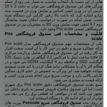
هایی از این دست یک انتخاب مناسب به شمار می رود.از جمله
ویژگی های این صندوق فروشگاهی می توان به دقت 2 تا 10
گرمی آن در وزن کشی اجناس و نمایش وزن در قسمت بدنه
ترازو اشاره کرد که باعث بالا رفتن کارایی این دستگاه شده
است. ضمن اینکه در صورت درخواست امکان تعبیه نمایشگر
دوم 9.7 اینچی جهت نمایش وزن کالا به مشتریان نیز در صندوق
فروشگاهی لمسی Pos scale وجود دارد.
قابلیت و مشخصات فنی صندوق فروشگاهی Pos
scale
یکی از مشخصات مهم صندوق فروشگاهی مدل Pos scale
ارائه عملکرد سریع و دقیق در حین کار با آن است. سخت افزار
به کار رفته در این صندوق فروشگاهی شامل پردازنده مرکزی
core i3 ساخت اینتل با فرکانس 2.2 گیگاهرتز، هارد دیسک 120
گیگابایت SSD و حافظه رم 4 گیگابایت DDR4 می شود و در
هنگام کار با آن با مشکلاتی مانند هنگ کردن یا کند شدن سیستم
مواجه نخواهید شد. این ویژگی به خصوص در حجم کاری سنگین
کارایی بالایی دارد و موجب سریع ترین انجام شدن وزن کشی و
ارائه قیمت به مشتری می شود.
منبع تغذیه صندوق فروشگاهی دقیق Pos scale برق شهری
است؛ اما این صندوق مکانیزه فروش لمسی به باتری داخلی نیز
مجهز می باشد که در مواقعی که قطعی برق رخ می دهد می
توان از آن برای ادامه کار با دستگاه استفاده کرد.
بر روی بدنه
صندوق فروشگاهی سریع Posscale
پورت های