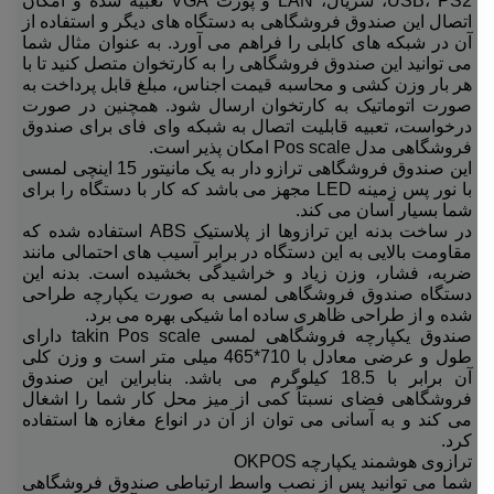
USB، PS2، سریال، LAN و پورت VGA تعبیه شده و امکان
اتصال این صندوق فروشگاهی به دستگاه های دیگر و استفاده از
آن در شبکه های کابلی را فراهم می آورد. به عنوان مثال شما
می توانید این صندوق فروشگاهی را به کارتخوان متصل کنید تا با
هر بار وزن کشی و محاسبه قیمت اجناس، مبلغ قابل پرداخت به
صورت اتوماتیک به کارتخوان ارسال شود. همچنین در صورت
درخواست، تعبیه قابلیت اتصال به شبکه وای فای برای صندوق
فروشگاهی مدل Pos scale امکان پذیر است.
این صندوق فروشگاهی ترازو دار به یک مانیتور 15 اینچی لمسی
با نور پس زمینه LED مجهز می باشد که کار با دستگاه را برای
شما بسیار آسان می کند.
در ساخت بدنه این ترازوها از پلاستیک ABS استفاده شده که
مقاومت بالایی به این دستگاه در برابر آسیب های احتمالی مانند
ضربه، فشار، وزن زیاد و خراشیدگی بخشیده است. بدنه این
دستگاه صندوق فروشگاهی لمسی به صورت یکپارچه طراحی
شده و از طراحی ظاهری ساده اما شیکی بهره می برد.
صندوق یکپارچه فروشگاهی لمسی takin Pos scale دارای
طول و عرضی معادل با 710*465 میلی متر است و وزن کلی
آن برابر با 18.5 کیلوگرم می باشد. بنابراین این صندوق
فروشگاهی فضای نسبتاً کمی از میز محل کار شما را اشغال
می کند و به آسانی می توان از آن در انواع مغازه ها استفاده
کرد.
ترازوی هوشمند یکپارچه OKPOS
شما می توانید پس از نصب واسط ارتباطی صندوق فروشگاهی