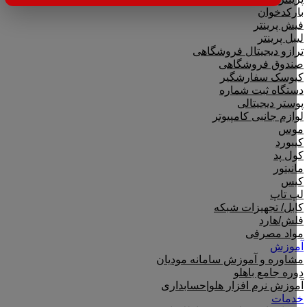
بارکدخوان
فیش پرینتر
لیبل پرینتر
ترازو دیجیتال فروشگاهی
صندوق فروشگاهی
کیوسک سفارشگیر
دستگاه ثبت شماره
پوستر دیجیتالی
لوازم جانبی کامپیوتر
موس
کیبورد
کول پد
مانیتور
کیس
لپ تاپ
کابل/ تجهیزات شبکه
فلش/هارد
مواد مصرفی
آموزش
مشاوره و آموزش سامانه مودیان
دوره جامع باهلو
آموزش نرم افزار هلو|حسابداری
خدمات