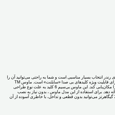
های رندر انتخاب بسیار مناسبی است و شما به راحتی می‌توانید آن را
درون کیف لپ‌تاپ خود قرار دهید تا همیشه این ماوس را در کنار لپ‌ تاپ خود، به همراه داشته باشید. ماوس تسکو مدل TSCO 731 W دارای قابلیت ویژه کلیدهای بی صدا «سایلنت» است. ماوس TM
731W تسکو یک ماوس وایرلس 6 کلیده بوده و مکان‌یابی را با استفاده از یک حسگر اپتیکال انجام می‌دهد و قادر است 1600 نقطه در اینچ را مکان‌یابی کند. این ماوس بی‌سیم 6 کلید به علت نوع طراحی
 دهد‏.‏ برای استفاده از این مدل ماوس ، بدون نیاز به نصب
هیچ‌گونه نرم‌افزار فقط کافی است فرستنده USB آن را به لپ‌تاپ یا کامپیوتر خود متصل نمایید. همچنین با وجود بهره‌مندی از فرکانس 2٫4 گیگاهرتز می‌توانید بدون قطعی و تداخل، با خاطری آسوده از آن