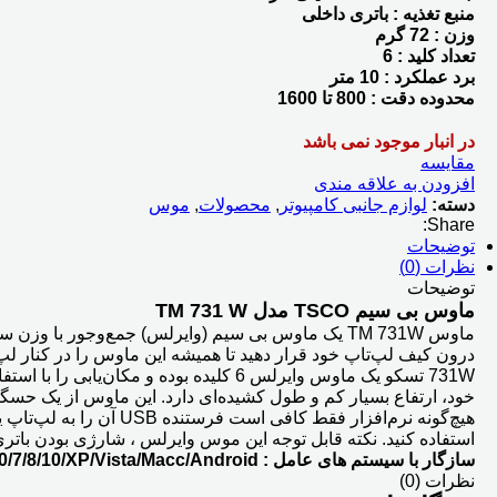
منبع تغذیه : باتری داخلی
وزن : 72 گرم
تعداد کلید :
6
برد عملکرد : 10 متر
محدوده دقت : 800 تا 1600
در انبار موجود نمی باشد
مقایسه
افزودن به علاقه مندی
دسته:
لوازم جانبی کامپیوتر
,
محصولات
,
موس
Share:
توضیحات
نظرات (0)
توضیحات
ماوس بی سیم TSCO مدل TM 731 W
ماوس TM 731W یک ماوس بی سیم (وایرلس) جمع‌وجور با
خود، ارتفاع بسیار کم و طول کشیده‌ای دارد. این ماوس از یک حسگر ا
استفاده کنید. نکته قابل توجه این موس وایرلس ، شارژی بودن باتری آن هست که می توانید
سازگار با سیستم های عامل :
/7/8/10/XP/Vista/Macc/Android
نظرات (0)