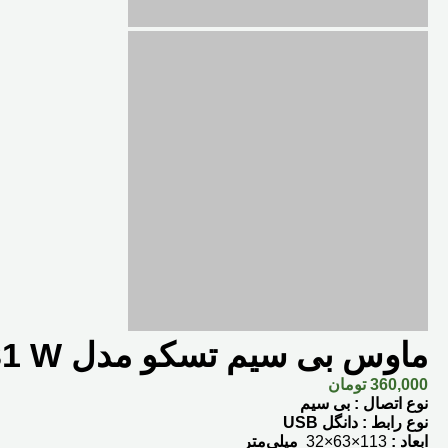
ماوس بی سیم تسکو مدل TM 731 W
360,000
تومان
نوع اتصال : بی سیم
نوع رابط : دانگل
USB
ابعاد :
113×63×32
میلی‌متر