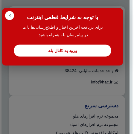
×
تماس با ما
با توجه به شرایط قطعی اینترنت
برای دریافت آخرین اخبار و اطلاع‌رسانی‌ها با ما
☎️ 021-38427
در پیام‌رسان بله همراه باشید.
📍 تهران - میدان بهارستان جنب بانک اقتصاد نوین کوچه
نظامیه پلاک ۱۰۰ طبقه اول واحد ۲
ورود به کانال بله
☎️ واحد فروش و پشتیبانی: 38427
☎️ واحد خدمات مالیاتی: 38424
info@hac.ir
✉️
دسترسی سریع
مجموعه نرم افزارهای هلو
مجموعه نرم افزارهای اسپاد
امکانات افزودنی (کیت های عمومی)