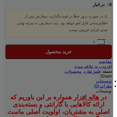
6 در انبار
⚠️ در صورت بروز خطا در قیمت‌گذاری، سفارش پس از
اطلاع‌رسانی قابل لغو خواهد بود. ثبت سفارش به منزله نهایی
شدن فرآیند فروش نیست.
حافظه ssd اینترنال 256 گیگ ورباتیم مدل vi550 s3 عدد
خرید محصول
مقایسه
افزودن به علاقه مندی
دسته:
فلش/هارد
,
محصولات
Share:
توضیحات
نظرات (0)
توضیحات
در
هاله افزار
همواره بر این باوریم که
ارائه کالاهایی با گارانتی و بسته‌بندی
اصلی به مشتریان، اولویت اصلی ماست