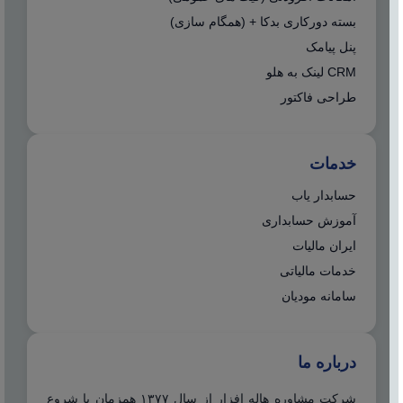
بسته دورکاری بدکا + (همگام سازی)
پنل پیامک
CRM لینک به هلو
طراحی فاکتور
خدمات
حسابدار یاب
آموزش حسابداری
ایران مالیات
خدمات مالیاتی
سامانه مودیان
درباره ما
شرکت مشاوره هاله افزار از سال ۱۳۷۷ همزمان با شروع