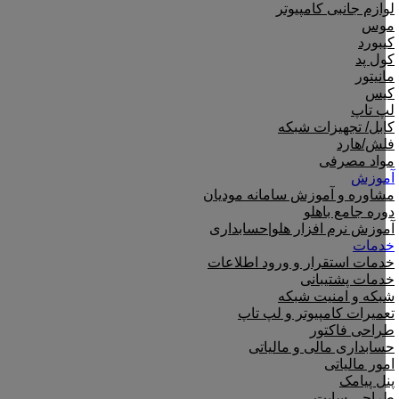
لوازم جانبی کامپیوتر
موس
کیبورد
کول پد
مانیتور
کیس
لپ تاپ
کابل/ تجهیزات شبکه
فلش/هارد
مواد مصرفی
آموزش
مشاوره و آموزش سامانه مودیان
دوره جامع باهلو
آموزش نرم افزار هلو|حسابداری
خدمات
خدمات استقرار و ورود اطلاعات
خدمات پشتیبانی
شبکه و امنیت شبکه
تعمیرات کامپیوتر و لپ تاپ
طراحی فاکتور
حسابداری مالی و مالیاتی
امور مالیاتی
پنل پیامک
طراحی سایت