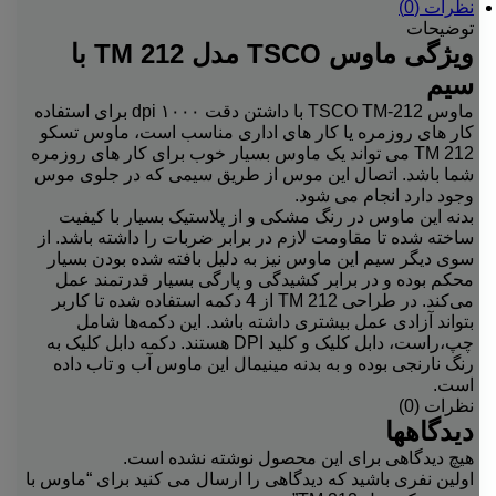
نظرات (0)
توضیحات
ویژگی ماوس TSCO مدل TM 212 با
سیم
ماوس TSCO TM-212 با داشتن دقت ۱۰۰۰ dpi برای استفاده
کار های روزمره یا کار های اداری مناسب است، ماوس تسکو
TM 212 می تواند یک ماوس بسیار خوب برای کار های روزمره
شما باشد. اتصال این موس از طریق سیمی که در جلوی موس
وجود دارد انجام می شود.
بدنه این ماوس در رنگ مشکی و از پلاستیک بسیار با کیفیت
ساخته شده تا مقاومت لازم در برابر ضربات را داشته باشد. از
سوی دیگر سیم این ماوس نیز به دلیل بافته شده بودن بسیار
محکم بوده و در برابر کشیدگی و پارگی بسیار قدرتمند عمل
می‌کند. در طراحی TM 212 از 4 دکمه استفاده شده تا کاربر
بتواند آزادی عمل بیشتری داشته باشد. این دکمه‌ها شامل
چپ،راست، دابل کلیک و کلید DPI هستند. دکمه دابل کلیک به
رنگ نارنجی بوده و به بدنه مینیمال این ماوس آب و تاب داده
است.
نظرات (0)
دیدگاهها
هیچ دیدگاهی برای این محصول نوشته نشده است.
اولین نفری باشید که دیدگاهی را ارسال می کنید برای “ماوس با