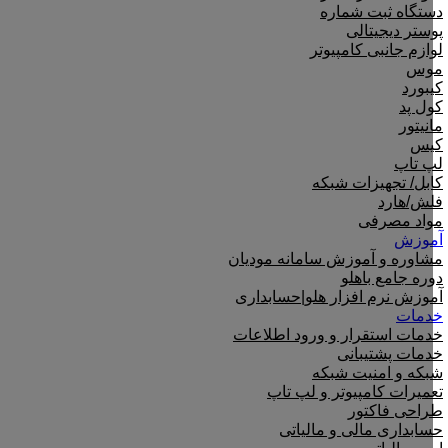
دستگاه ثبت شماره
پوستر دیجیتالی
لوازم جانبی کامپیوتر
موس
کیبورد
کول پد
مانیتور
کیس
لپ تاپ
کابل/ تجهیزات شبکه
فلش/هارد
مواد مصرفی
آموزش
مشاوره و آموزش سامانه مودیان
دوره جامع باهلو
آموزش نرم افزار هلو|حسابداری
خدمات
خدمات استقرار و ورود اطلاعات
خدمات پشتیبانی
شبکه و امنیت شبکه
تعمیرات کامپیوتر و لپ تاپ
طراحی فاکتور
حسابداری مالی و مالیاتی