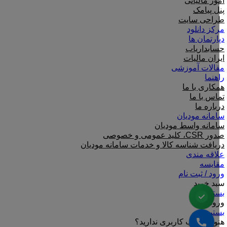
امور مالیاتی
پنل پیامک
طراحی سایت
مرکز دانلود
دپارتمان ها
حسابداریاب
ایران مالیات
مقالات آموزشی
راهنما
همکاری با ما
تماس با ما
درباره ما
سامانه مودیان
سامانه واسط مودیان
صدور CSR، کلید عمومی و خصوصی
دریافت شناسه کالا و خدمات سامانه مودیان
علاقه مندی
مقایسه
ورود / ثبت نام
سبد خرید
بستن
ورود
بستن
هنوز حساب کاربری ندارید؟