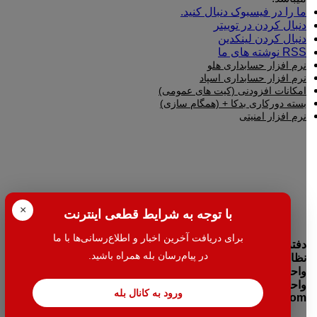
ما را در فیسبوک دنبال کنید.
دنبال کردن در توییتر
دنبال کردن لینکدین
RSS نوشته های ما
نرم افزار حسابداری هلو
نرم افزار حسابداری اسپاد
امکانات افزودنی (کیت های عمومی)
بسته دورکاری بدکا + (همگام سازی)
نرم افزار امنیتی
×
با توجه به شرایط قطعی اینترنت
برای دریافت آخرین اخبار و اطلاع‌رسانی‌ها با ما
دفتر مرکزی:تهران- میدان بهارستان جنب بانک اقتصاد نوین کوچه
در پیام‌رسان بله همراه باشید.
نظامیه پلاک ۱۰۰ طبقه اول واحد ۲
واحد فروش: 38427-021
واحد خدمات: 38424-021
ورود به کانال بله
info@halehafzar.com