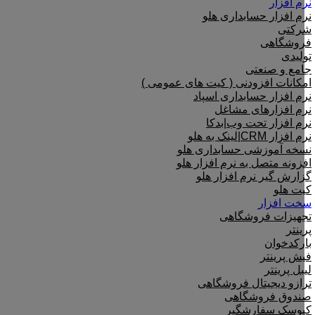
نرم افزار
نرم افزار حسابداری هلو
شرکتی
فروشگاهی
تولیدی
جامع و صنعتی
امکانات افزودنی ( کیت های عمومی )
نرم افزار حسابداری اسپاد
نرم افزارهای مشاغل
نرم افزار تحت وب|بدکا
نرم افزار CRM|لینک به هلو
نسخه آموزشی حسابداری هلو
افزونه متصل به نرم افزار هلو
گزارش گیر نرم افزار هلو
کیت هلو
سخت افزار
تجهیزات فروشگاهی
پرینتر
بارکدخوان
فیش پرینتر
لیبل پرینتر
ترازو دیجیتال فروشگاهی
صندوق فروشگاهی
کیوسک سفارشگیر