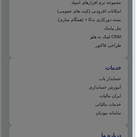
مجموعه نرم افزارهای اسپاد
امکانات افزودنی (کیت های عمومی)
بسته دورکاری بدکا + (همگام سازی)
پنل پیامک
CRM لینک به هلو
طراحی فاکتور
خدمات
حسابدار یاب
آموزش حسابداری
ایران مالیات
خدمات مالیاتی
سامانه مودیان
درباره ما