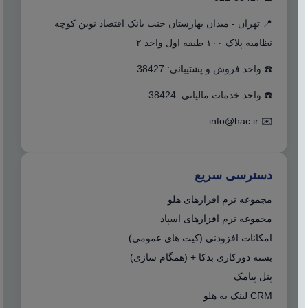
📍 تهران - میدان بهارستان جنب بانک اقتصاد نوین کوچه
نظامیه پلاک ۱۰۰ طبقه اول واحد ۲
☎️ واحد فروش و پشتیبانی: 38427
☎️ واحد خدمات مالیاتی: 38424
info@hac.ir
✉️
دسترسی سریع
مجموعه نرم افزارهای هلو
مجموعه نرم افزارهای اسپاد
امکانات افزودنی (کیت های عمومی)
بسته دورکاری بدکا + (همگام سازی)
پنل پیامک
CRM لینک به هلو