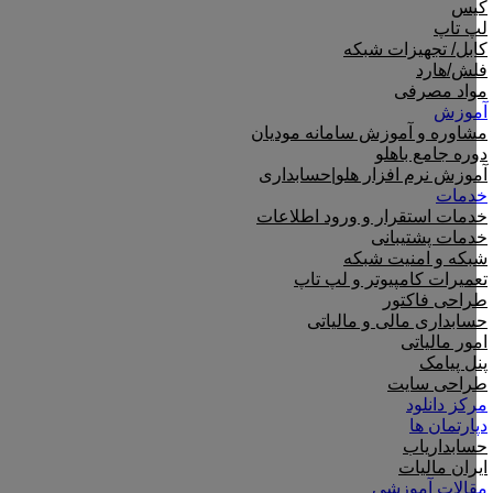
کیس
لپ تاپ
کابل/ تجهیزات شبکه
فلش/هارد
مواد مصرفی
آموزش
مشاوره و آموزش سامانه مودیان
دوره جامع باهلو
آموزش نرم افزار هلو|حسابداری
خدمات
خدمات استقرار و ورود اطلاعات
خدمات پشتیبانی
شبکه و امنیت شبکه
تعمیرات کامپیوتر و لپ تاپ
طراحی فاکتور
حسابداری مالی و مالیاتی
امور مالیاتی
پنل پیامک
طراحی سایت
مرکز دانلود
دپارتمان ها
حسابداریاب
ایران مالیات
مقالات آموزشی