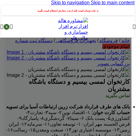
Skip to navigation
Skip to main content
به علت نوسان قیمت قبل از ثبت سفارش استعلام قیمت بگیرید
0
خانه
/
فروشگاه
/
تجهیزات فروشگاهی
/
دستگاه ثبت شماره
اتمام موجودی
بزرگنمایی تصویر
کارتخوان لمسی بیسیم و دستگاه باشگاه
مشتریان
تماس بگیرید
بانک های طرف قرارداد شرکت زرین ارتباطات آسیا برای تسویه
حساب کارت خوان:
۱- اقتصاد نوین
۲- سپه
۳- تجارت
۴-
کشاورزی
۵- پست بانک
۶- سینا
۷- گردشگری
۸- پاسارگاد
۹-
قرض الحسنه مهر ایران
۱۰- توسعه تعاون
۱۱- سرمایه
۱۲- ایران
زمین
۱۳- موسسه اعتباری نور
۱۴- صنعت ومعدن
۱۵- رسالت
۱۶-
شهر
۱۷-مسکن
۱۸-خاورمیانه و بانک رفاه