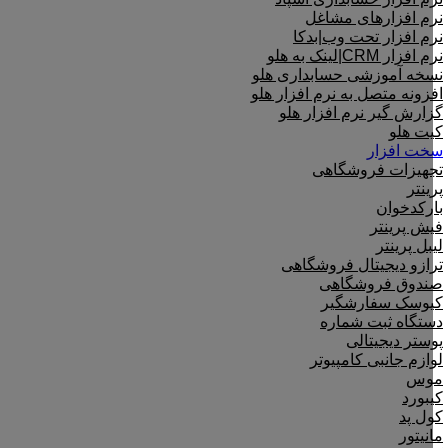
نرم افزارهای مشاغل
نرم افزار تحت وب|بدکا
نرم افزار CRM|لینک به هلو
نسخه آموزشی حسابداری هلو
افزونه متصل به نرم افزار هلو
گزارش گیر نرم افزار هلو
کیت هلو
سخت افزار
تجهیزات فروشگاهی
پرینتر
بارکدخوان
فیش پرینتر
لیبل پرینتر
ترازو دیجیتال فروشگاهی
صندوق فروشگاهی
کیوسک سفارشگیر
دستگاه ثبت شماره
پوستر دیجیتالی
لوازم جانبی کامپیوتر
موس
کیبورد
کول پد
مانیتور