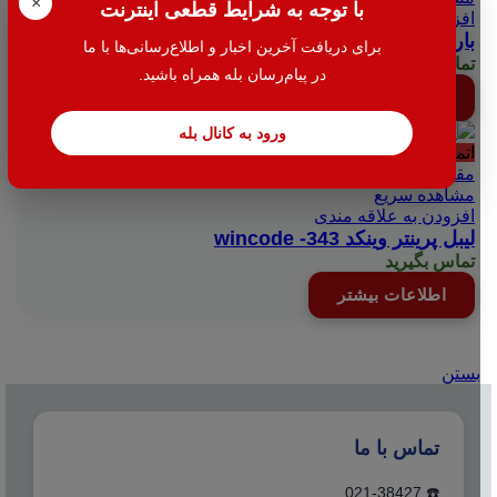
×
با توجه به شرایط قطعی اینترنت
افزودن به علاقه مندی
بارکد اسکنر دیتا لاجیک کويیک اسکن آی ( با پایه ) استوک
برای دریافت آخرین اخبار و اطلاع‌رسانی‌ها با ما
تماس بگیرید
در پیام‌رسان بله همراه باشید.
اطلاعات بیشتر
ورود به کانال بله
اتمام موجودی
مقایسه
مشاهده سریع
افزودن به علاقه مندی
لیبل پرینتر وینکد wincode -343
تماس بگیرید
اطلاعات بیشتر
بستن
تماس با ما
☎️ 021-38427