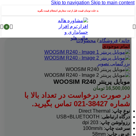
Skip to navigation
Skip to main content
به علت نوسان قیمت قبل از ثبت سفارش استعلام قیمت بگیرید
0
خانه
/
فروشگاه
/
محصولات
اتمام موجودی
بزرگنمایی تصویر
موبایل پرینتر WOOSIM R240
16,500,000
تومان
در صورت درخواست در تعداد بالا با
شماره 38427-021 تماس بگیرید.
نوع چاپ
: Direct Thermal
درگاه ارتباطی
: USB+BLUETOOTH
رزولوشن چاپ
: 203 dpi
سرعت چاپ
: 100mm/s
عرض چاپ
: 58mm