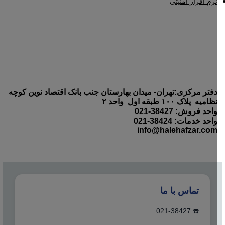
نرم افزار امنیتی
دفتر مرکزی:تهران- میدان بهارستان جنب بانک اقتصاد نوین کوچه
نظامیه پلاک ۱۰۰ طبقه اول واحد ۲
واحد فروش: 38427-021
واحد خدمات: 38424-021
info@halehafzar.com
تماس با ما
☎️ 021-38427