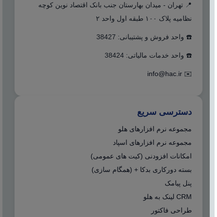
📍 تهران - میدان بهارستان جنب بانک اقتصاد نوین کوچه
نظامیه پلاک ۱۰۰ طبقه اول واحد ۲
☎️ واحد فروش و پشتیبانی: 38427
☎️ واحد خدمات مالیاتی: 38424
info@hac.ir
✉️
دسترسی سریع
مجموعه نرم افزارهای هلو
مجموعه نرم افزارهای اسپاد
امکانات افزودنی (کیت های عمومی)
بسته دورکاری بدکا + (همگام سازی)
پنل پیامک
CRM لینک به هلو
طراحی فاکتور