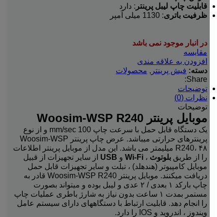
قابلیت چاپ لیبل پرینتر
: دارد
ظرفیت باتری
: 1130 میلی آمپر
در انبار موجود نمی باشد
مقایسه
افزودن به علاقه مندی
دسته:
فیش پرینتر
,
محصولات
Share:
توضیحات
نظرات (0)
توضیحات
موبایل پرینتر Woosim-WSP R240
یک دستگاه قابل حمل با سرعت چاپ mm/sec 100 و از نوع
پرینترهای حرارتی میباشد. عرض چاپ پرینتر Woosim-WSP
R240، ۴۸ میلیمتر می باشد. این مدل از موبایل پرینتر اطلاعات
را از طریق
بلوتوث
،
Wi-Fi
و
USB
از سایر تجهیزات از قبیل
موبایل کامپیوتر (هندهلد) ، تبلت و سایر تجهیزات قابل حمل
دریافت میکنند. موبایل پرینتر Woosim-WSP R240 قادر به
چاپ بارکد ۱ بعدی / ۲ عدی و لیبل بوده و میتواند بصورت
مستمر بمدت ۱ ساعت بدون نیاز به شارژ باطری عملیات چاپ
را انجام دهد. قابلیت ارتباط با دستگاههای دارای سیستم عامل
ویندوز ، اندروید و IOS را دارد.