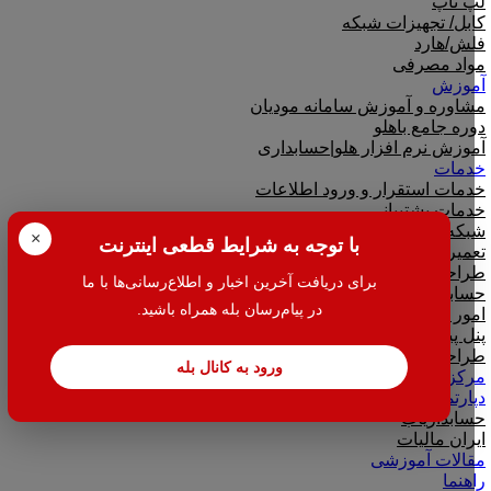
لپ تاپ
کابل/ تجهیزات شبکه
فلش/هارد
مواد مصرفی
آموزش
مشاوره و آموزش سامانه مودیان
دوره جامع باهلو
آموزش نرم افزار هلو|حسابداری
خدمات
خدمات استقرار و ورود اطلاعات
خدمات پشتیبانی
شبکه و امنیت شبکه
×
با توجه به شرایط قطعی اینترنت
تعمیرات کامپیوتر و لپ تاپ
طراحی فاکتور
برای دریافت آخرین اخبار و اطلاع‌رسانی‌ها با ما
حسابداری مالی و مالیاتی
در پیام‌رسان بله همراه باشید.
امور مالیاتی
پنل پیامک
طراحی سایت
ورود به کانال بله
مرکز دانلود
دپارتمان ها
حسابداریاب
ایران مالیات
مقالات آموزشی
راهنما