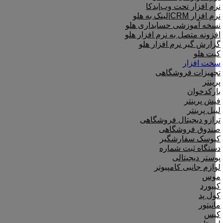
نرم افزار تحت وب|بدکا
نرم افزار CRM|لینک به هلو
نسخه آموزشی حسابداری هلو
افزونه متصل به نرم افزار هلو
گزارش گیر نرم افزار هلو
کیت هلو
سخت افزار
تجهیزات فروشگاهی
پرینتر
بارکدخوان
فیش پرینتر
لیبل پرینتر
ترازو دیجیتال فروشگاهی
صندوق فروشگاهی
کیوسک سفارشگیر
دستگاه ثبت شماره
پوستر دیجیتالی
لوازم جانبی کامپیوتر
موس
کیبورد
کول پد
مانیتور
کیس