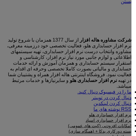
بستن
محصول
می
انتخاب
باشد.
شوند
گزینه
ها
ممکن
است
در
شرکت مشاوره هاله افزار
از سال 1377 همزمان با شروع تولید
صفحه
نرم افزار حسابداری هلو، فعالیت تخصصی خود درزمینه معرفی،
محصول
مشاوره وانتخاب درست نرم افزار حسابداری، تهیه سیستمهای
انتخاب
اطلاعاتی و لوازم جانبی مورد نیاز نرم افزار، کارشناسی و
شوند
استقرار سیستم حسابداری و همزمان آموزش و ارائه خدمات
حسابداری و مالیاتی بصورت کاملا تخصصی وحرفه ای اقدام به
فعالیت نمود. فروشگاه اینترنتی هاله افزار همراه و پشتیبان شما
در تهیه
نرم افزار حسابداری هلو
و سایرنیازها و خدمات مرتبط
میباشد.
ما را در فیسبوک دنبال کنید.
دنبال کردن در توییتر
دنبال کردن لینکدین
RSS نوشته های ما
نرم افزار حسابداری هلو
نرم افزار حسابداری اسپاد
امکانات افزودنی (کیت های عمومی)
بسته دورکاری بدکا + (همگام سازی)