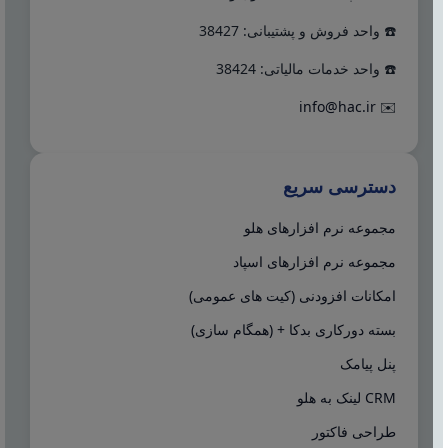
☎️ واحد فروش و پشتیبانی: 38427
☎️ واحد خدمات مالیاتی: 38424
info@hac.ir
✉️
دسترسی سریع
مجموعه نرم افزارهای هلو
مجموعه نرم افزارهای اسپاد
امکانات افزودنی (کیت های عمومی)
بسته دورکاری بدکا + (همگام سازی)
پنل پیامک
CRM لینک به هلو
طراحی فاکتور