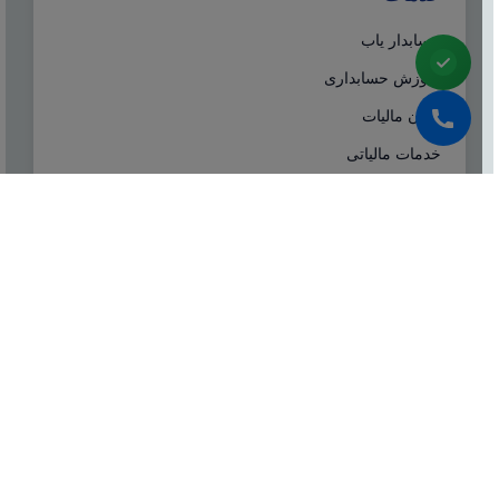
حسابدار یاب
آموزش حسابداری
ایران مالیات
خدمات مالیاتی
سامانه مودیان
درباره ما
شرکت مشاوره هاله افزار از سال ۱۳۷۷ همزمان با شروع
تولید نرم افزار حسابداری هلو، فعالیت تخصصی خود در
زمینه معرفی، مشاوره و انتخاب درست نرم افزار
حسابداری، تهیه سیستم‌های اطلاعاتی و لوازم جانبی مورد
نیاز نرم‌افزاری، استقرار سیستم حسابداری و آموزش و
ارائه خدمات حسابداری و مالیاتی بصورت کاملا تخصصی و