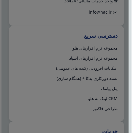
☎️ واحد خدمات مالیاتی: 38424
info@hac.ir
✉️
دسترسی سریع
مجموعه نرم افزارهای هلو
مجموعه نرم افزارهای اسپاد
امکانات افزودنی (کیت های عمومی)
بسته دورکاری بدکا + (همگام سازی)
پنل پیامک
CRM لینک به هلو
طراحی فاکتور
خدمات