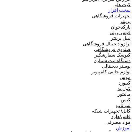
کیت هلو
سخت افزار
تجهیزات فروشگاهی
پرینتر
بارکدخوان
فیش پرینتر
لیبل پرینتر
ترازو دیجیتال فروشگاهی
صندوق فروشگاهی
کیوسک سفارشگیر
دستگاه ثبت شماره
پوستر دیجیتالی
لوازم جانبی کامپیوتر
موس
کیبورد
کول پد
مانیتور
کیس
لپ تاپ
کابل/ تجهیزات شبکه
فلش/هارد
مواد مصرفی
آموزش