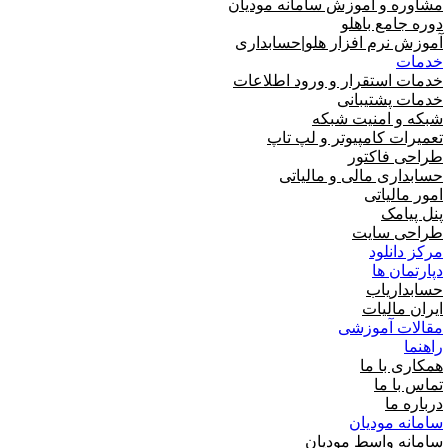
مشاوره و آموزش سامانه مودیان
دوره جامع باهلو
آموزش نرم افزار هلو|حسابداری
خدمات
خدمات استقرار و ورود اطلاعات
خدمات پشتیبانی
شبکه و امنیت شبکه
تعمیرات کامپیوتر و لپ تاپ
طراحی فاکتور
حسابداری مالی و مالیاتی
امور مالیاتی
پنل پیامک
طراحی سایت
مرکز دانلود
دپارتمان ها
حسابداریاب
ایران مالیات
مقالات آموزشی
راهنما
همکاری با ما
تماس با ما
درباره ما
سامانه مودیان
سامانه واسط مودیان