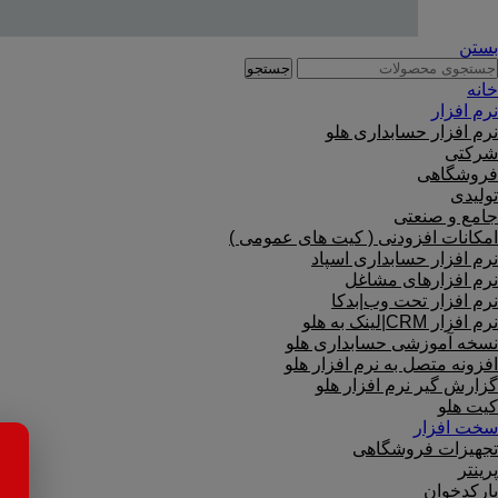
بستن
جستجو
خانه
نرم افزار
نرم افزار حسابداری هلو
شرکتی
فروشگاهی
تولیدی
جامع و صنعتی
امکانات افزودنی ( کیت های عمومی )
نرم افزار حسابداری اسپاد
نرم افزارهای مشاغل
نرم افزار تحت وب|بدکا
نرم افزار CRM|لینک به هلو
نسخه آموزشی حسابداری هلو
افزونه متصل به نرم افزار هلو
گزارش گیر نرم افزار هلو
کیت هلو
سخت افزار
تجهیزات فروشگاهی
پرینتر
بارکدخوان