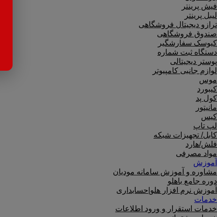
فیش پرینتر
لیبل پرینتر
ترازو دیجیتال فروشگاهی
صندوق فروشگاهی
کیوسک سفارشگیر
دستگاه ثبت شماره
پوستر دیجیتالی
لوازم جانبی کامپیوتر
موس
کیبورد
کول پد
مانیتور
کیس
لپ تاپ
کابل/ تجهیزات شبکه
فلش/هارد
مواد مصرفی
آموزش
مشاوره و آموزش سامانه مودیان
دوره جامع باهلو
آموزش نرم افزار هلو|حسابداری
خدمات
خدمات استقرار و ورود اطلاعات