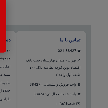
تماس با ما
دستر
مجموعه 
☎️ 021-38427
مجموعه 
📍 تهران - میدان بهارستان جنب بانک
امکانات
اقتصاد نوین کوچه نظامیه پلاک ۱۰۰
بسته دو
طبقه اول واحد ۲
پنل پیا
☎️ واحد فروش و پشتیبانی: 38427
CRM لینک به هلو
☎️ واحد خدمات مالیاتی: 38424
طراحی 
info@hac.ir
✉️