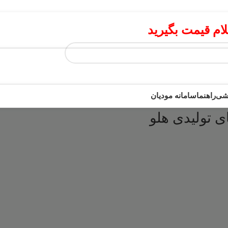
م قیمت بگیرید
زشی
راهنما
سامانه مودیان
 تولیدی هلو