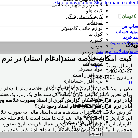
Skip to navigation
Skip to main content
کامپیوتر و تجهیزات جانبی
کیت هلو
0
تومان
کیوسک سفارشگیر
لپ تاپ
اب من
لوازم جانبی کامپیوتر
ویه حساب
کول پد
د خرید
کیبورد
صولات سایت
وبلاگ
موس
خانه
/
مقالات آموزشی
لیبل پرینتر
کیت امکان خلاصه سند(ادغام اسناد) در نرم ا
مانیتور
محصولات
ارسال توسط
hacir
مواد مصرفی
1402-03-27
نرم افزار امنیتی
در تاریخ 1401-08-28
نرم افزار حسابداری
0
نرم افزار حسابداری اسپاد
یکی از امکانات پرکاربرد نرم افزار هلو امکان خلاصه سند یا ادغام
نرم افزار حسابداری هلو
برای تحریر دفاتر قانونی نیازی نیست کل سند های یک روز، یک هفته 
تولیدی
آیا در نرم افزار هلو امکان گزارش گیری از اسناد بصورت خلاصه وج
جامع و صنعتی
آیا در نرم افزار هلو امکان ادغام اسناد وجود دارد؟
شرکتی
گزارش خلاصه اسناد برای مشاهده مانده اسناد مالی به صورت خلا
فروشگاهی
این گزارش برای مدیران مالی شرکت ها مفید است تا بلافاصله حساب
نرم افزارهای مشاغل
کاربران این گزارش می توانند علاوه بر اعمال فرمت تاریخ صدور، ا
نرم افزار دورکاری بدکا
همچنین با این گزارش می توانید اسناد را به دلخواه ترکیب کنید 
جستجو