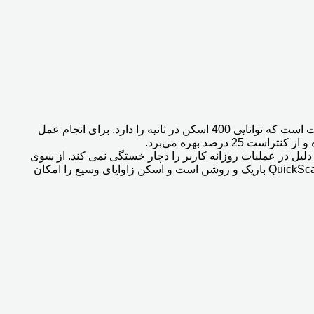
بارکدخوان دیتالاجیک مدل QuickScan Lite QW2100 ساخت شرکت «DATALOGIC» از سری بارکدخوان‌های نوری و تک‌ بعدی این شرکت است که توانایی 400 اسکن در ثانیه را دارد. برای انجام عمل
است و به همین دلیل در عملیات روزانه کاربر را دچار خستگی نمی کند. از سوی
دیگر طراحی ارگونومیک آن باعث می شود تا تا احساس راحتی در هنگام کار با آن داشته باشید. خط اسکن در بارکدخوان QuickScan Lite QW2100 باریک و روشن است و اسکن زاوایای وسیع را امکان