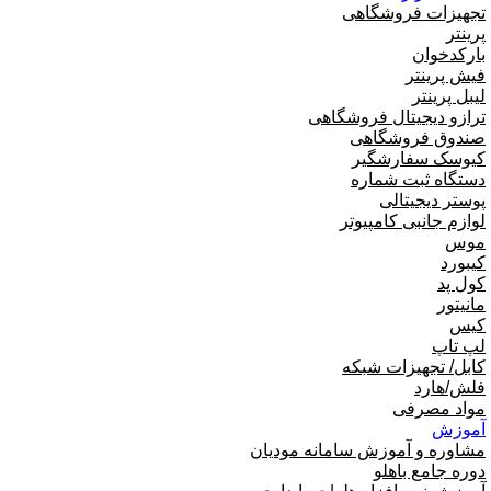
تجهیزات فروشگاهی
پرینتر
بارکدخوان
فیش پرینتر
لیبل پرینتر
ترازو دیجیتال فروشگاهی
صندوق فروشگاهی
کیوسک سفارشگیر
دستگاه ثبت شماره
پوستر دیجیتالی
لوازم جانبی کامپیوتر
موس
کیبورد
کول پد
مانیتور
کیس
لپ تاپ
کابل/ تجهیزات شبکه
فلش/هارد
مواد مصرفی
آموزش
مشاوره و آموزش سامانه مودیان
دوره جامع باهلو