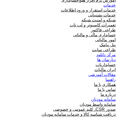
آموزش نرم افزار هلو|حسابداری
خدمات
خدمات استقرار و ورود اطلاعات
خدمات پشتیبانی
شبکه و امنیت شبکه
تعمیرات کامپیوتر و لپ تاپ
طراحی فاکتور
حسابداری مالی و مالیاتی
امور مالیاتی
پنل پیامک
طراحی سایت
مرکز دانلود
دپارتمان ها
حسابداریاب
ایران مالیات
مقالات آموزشی
راهنما
همکاری با ما
تماس با ما
درباره ما
سامانه مودیان
سامانه واسط مودیان
صدور CSR، کلید عمومی و خصوصی
دریافت شناسه کالا و خدمات سامانه مودیان