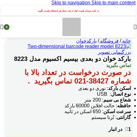
Skip to navigation
Skip to main content
به علت نوسان قیمت قبل از ثبت سفارش استعلام قیمت بگیرید
0
محصول
خانه
/
فروشگاه
/
بارکدخوان
بزرگنمایی تصویر
بارکد خوان دو بعدی بیسیم اکسیوم مدل 8223
تماس بگیرید
در صورت درخواست در تعداد بالا با
شماره 38427-021 تماس بگیرید
.
اسکن بارکد
: نوری دو بعدی
نوع اتصال
: USB
شعاع بی سیم
: 200 متر
حافظه
: حالت افلاین 60000 بارکد
سرعت اسکن
: 650 اسکن در ثانیه
گارانتی
: تُرنا سیستم
1 در انبار