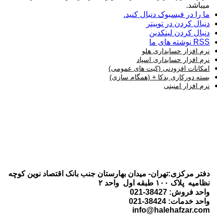
میباشد.
ما را در فیسبوک دنبال کنید.
دنبال کردن در توییتر
دنبال کردن لینکدین
RSS نوشته های ما
نرم افزار حسابداری هلو
نرم افزار حسابداری اسپاد
امکانات افزودنی (کیت های عمومی)
بسته دورکاری بدکا + (همگام سازی)
نرم افزار امنیتی
دفتر مرکزی:تهران- میدان بهارستان جنب بانک اقتصاد نوین کوچه
نظامیه پلاک ۱۰۰ طبقه اول واحد ۲
واحد فروش: 38427-021
واحد خدمات: 38424-021
info@halehafzar.com